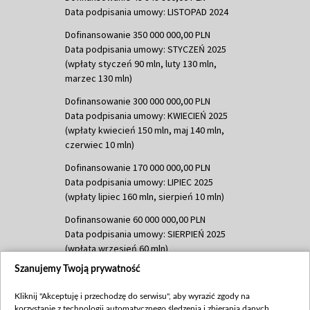
Data podpisania umowy: LISTOPAD 2024
Dofinansowanie 350 000 000,00 PLN
Data podpisania umowy: STYCZEŃ 2025
(wpłaty styczeń 90 mln, luty 130 mln,
marzec 130 mln)
Dofinansowanie 300 000 000,00 PLN
Data podpisania umowy: KWIECIEŃ 2025
(wpłaty kwiecień 150 mln, maj 140 mln,
czerwiec 10 mln)
Dofinansowanie 170 000 000,00 PLN
Data podpisania umowy: LIPIEC 2025
(wpłaty lipiec 160 mln, sierpień 10 mln)
Dofinansowanie 60 000 000,00 PLN
Data podpisania umowy: SIERPIEŃ 2025
(wpłata wrzesień 60 mln)
Szanujemy Twoją prywatność
Dofinansowanie 635 783 051,21 PLN
Data podpisania umowy: WRZESIEŃ 2025
Kliknij "Akceptuję i przechodzę do serwisu", aby wyrazić zgody na
(wpłata wrzesień 100 mln, październik 350
korzystanie z technologii automatycznego śledzenia i zbierania danych,