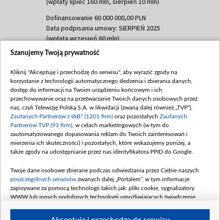
(wpłaty lipiec 160 mln, sierpień 10 mln)
Dofinansowanie 60 000 000,00 PLN
Data podpisania umowy: SIERPIEŃ 2025
(wpłata wrzesień 60 mln)
Szanujemy Twoją prywatność
Dofinansowanie 635 783 051,21 PLN
Data podpisania umowy: WRZESIEŃ 2025
Kliknij "Akceptuję i przechodzę do serwisu", aby wyrazić zgody na
(wpłata wrzesień 100 mln, październik 350
korzystanie z technologii automatycznego śledzenia i zbierania danych,
mln, listopad 265 mln)
dostęp do informacji na Twoim urządzeniu końcowym i ich
przechowywanie oraz na przetwarzanie Twoich danych osobowych przez
Dofinansowanie 48 862 000,00 PLN
nas, czyli Telewizję Polską S.A. w likwidacji (zwaną dalej również „TVP”),
Data podpisania umowy: GRUDZIEŃ 2025
Zaufanych Partnerów z IAB* (1201 firm)
oraz pozostałych
Zaufanych
(wpłata grudzień 60,548 mln)
Partnerów TVP (93 firm)
, w celach marketingowych (w tym do
zautomatyzowanego dopasowania reklam do Twoich zainteresowań i
Dofinansowanie 900 000 000,00 PLN
mierzenia ich skuteczności) i pozostałych, które wskazujemy poniżej, a
Data podpisania umowy: LUTY 2026 (wpłata
także zgody na udostępnianie przez nas identyfikatora PPID do Google.
26 lutego 80 mln, 4 marca 370 mln,
8
kwiecień 180 mln, 7 maja 180 mln, 8
Twoje dane osobowe zbierane podczas odwiedzania przez Ciebie naszych
czerwca 90 mln)
poszczególnych serwisów
zwanych dalej „Portalem”, w tym informacje
zapisywane za pomocą technologii takich jak: pliki cookie, sygnalizatory
Dofinansowanie 250 000 000,00 PLN
WWW lub innych podobnych technologii umożliwiających świadczenie
Data podpisania umowy LIPIEC 2026 (wpłata
dopasowanych i bezpiecznych usług, personalizację treści oraz reklam,
udostępnianie funkcji mediów społecznościowych oraz analizowanie ruchu
4 sierpnia 250 mln