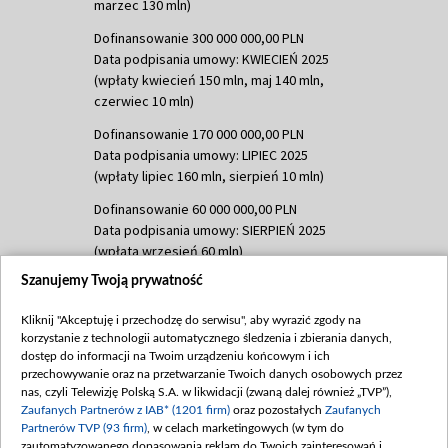
marzec 130 mln)
Dofinansowanie 300 000 000,00 PLN
Data podpisania umowy: KWIECIEŃ 2025
(wpłaty kwiecień 150 mln, maj 140 mln,
czerwiec 10 mln)
Dofinansowanie 170 000 000,00 PLN
Data podpisania umowy: LIPIEC 2025
(wpłaty lipiec 160 mln, sierpień 10 mln)
Dofinansowanie 60 000 000,00 PLN
Data podpisania umowy: SIERPIEŃ 2025
(wpłata wrzesień 60 mln)
Szanujemy Twoją prywatność
Dofinansowanie 635 783 051,21 PLN
Data podpisania umowy: WRZESIEŃ 2025
Kliknij "Akceptuję i przechodzę do serwisu", aby wyrazić zgody na
(wpłata wrzesień 100 mln, październik 350
korzystanie z technologii automatycznego śledzenia i zbierania danych,
mln, listopad 265 mln)
dostęp do informacji na Twoim urządzeniu końcowym i ich
przechowywanie oraz na przetwarzanie Twoich danych osobowych przez
Dofinansowanie 48 862 000,00 PLN
nas, czyli Telewizję Polską S.A. w likwidacji (zwaną dalej również „TVP”),
Data podpisania umowy: GRUDZIEŃ 2025
Zaufanych Partnerów z IAB* (1201 firm)
oraz pozostałych
Zaufanych
(wpłata grudzień 60,548 mln)
Partnerów TVP (93 firm)
, w celach marketingowych (w tym do
zautomatyzowanego dopasowania reklam do Twoich zainteresowań i