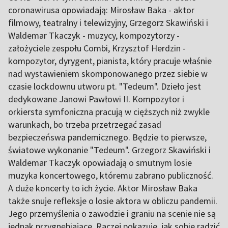
coronawirusa opowiadają: Mirosław Baka - aktor
filmowy, teatralny i telewizyjny, Grzegorz Skawiński i
Waldemar Tkaczyk - muzycy, kompozytorzy -
założyciele zespołu Combi, Krzysztof Herdzin -
kompozytor, dyrygent, pianista, który pracuje właśnie
nad wystawieniem skomponowanego przez siebie w
czasie lockdownu utworu pt. "Tedeum". Dzieło jest
dedykowane Janowi Pawłowi II. Kompozytor i
orkiersta symfoniczna pracują w cięższych niż zwykle
warunkach, bo trzeba przetrzegać zasad
bezpieczeńswa pandemicznego. Będzie to pierwsze,
światowe wykonanie "Tedeum". Grzegorz Skawiński i
Waldemar Tkaczyk opowiadają o smutnym losie
muzyka koncertowego, któremu zabrano publiczność.
A duże koncerty to ich życie. Aktor Mirosław Baka
także snuje refleksje o losie aktora w obliczu pandemii.
Jego przemyślenia o zawodzie i graniu na scenie nie są
jednak przygnębiające. Raczej pokazuje, jak sobie radzić