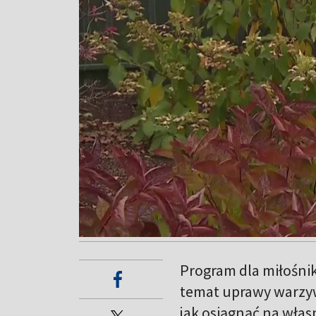
Program dla miłośni
temat uprawy warzyw
jak osiągnąć na własn