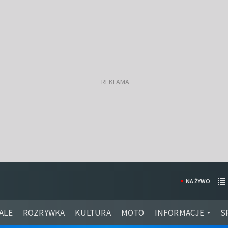
NA ŻYWO
ALE
ROZRYWKA
KULTURA
MOTO
INFORMACJE
S