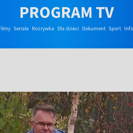
PROGRAM TV
Filmy
Seriale
Rozrywka
Dla dzieci
Dokument
Sport
Inf