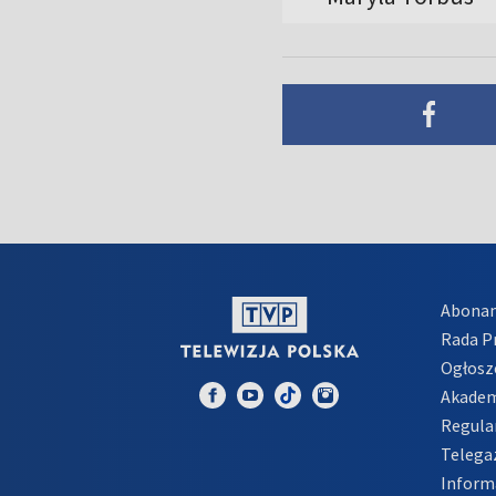
Abona
Rada 
Ogłosz
Akadem
Regula
Telega
Inform