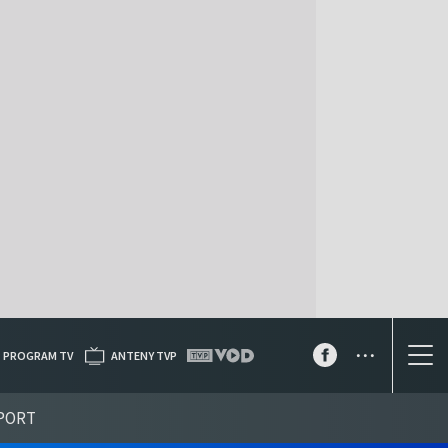
...
PROGRAM TV
ANTENY TVP
PORT