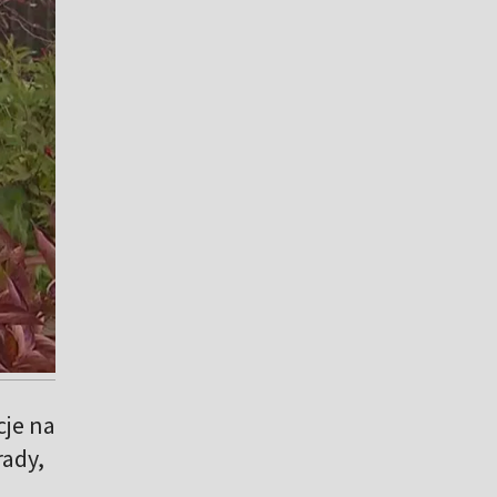
cje na
ady,