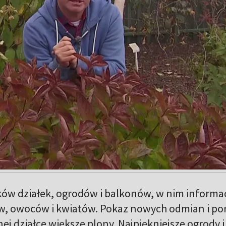
ków działek, ogrodów i balkonów, w nim informa
, owoców i kwiatów. Pokaz nowych odmian i por
ej działce większe plony. Najpiękniejsze ogrody i