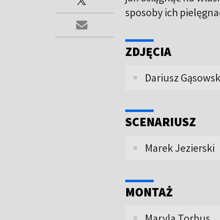
sposoby ich pielęgnac
ZDJĘCIA
Dariusz Gąsowsk
SCENARIUSZ
Marek Jezierski
MONTAŻ
Maryla Torbus