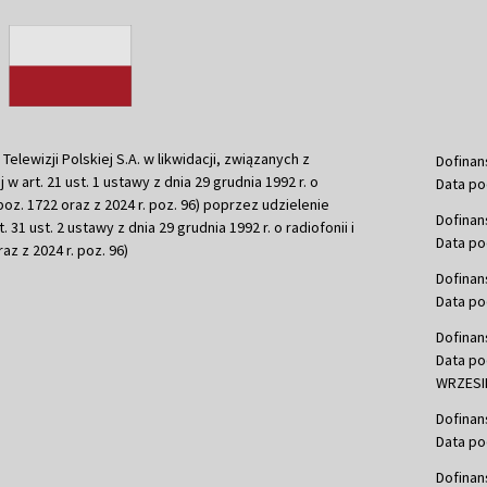
ewizji Polskiej S.A. w likwidacji, związanych z
Dofinan
j w art. 21 ust. 1 ustawy z dnia 29 grudnia 1992 r. o
Data po
r. poz. 1722 oraz z 2024 r. poz. 96) poprzez udzielenie
Dofinan
 31 ust. 2 ustawy z dnia 29 grudnia 1992 r. o radiofonii i
Data po
raz z 2024 r. poz. 96)
Dofinan
Data po
Dofinan
Data po
WRZESIE
Dofinan
Data po
Dofinan