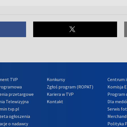
ment TVP
Konkursy
Centrum i
Programowa
Zgłoś program (ROPAT)
Komisja E
enia przetargowe
Kariera w TVP
Program d
ia Telewizyjna
Kontakt
Dla medi
min tvp.pl
Serwis fo
zeta ogłoszenia
Merchandi
acje o nadawcy
Polityka 