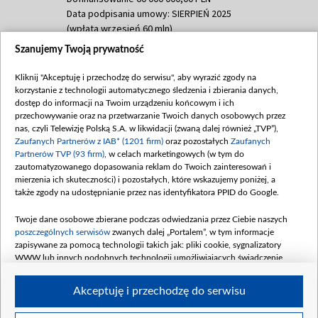
Data podpisania umowy: SIERPIEŃ 2025
(wpłata wrzesień 60 mln)
Szanujemy Twoją prywatność
Dofinansowanie 635 783 051,21 PLN
Data podpisania umowy: WRZESIEŃ 2025
Kliknij "Akceptuję i przechodzę do serwisu", aby wyrazić zgody na
(wpłata wrzesień 100 mln, październik 350
korzystanie z technologii automatycznego śledzenia i zbierania danych,
mln, listopad 265 mln)
dostęp do informacji na Twoim urządzeniu końcowym i ich
przechowywanie oraz na przetwarzanie Twoich danych osobowych przez
Dofinansowanie 48 862 000,00 PLN
nas, czyli Telewizję Polską S.A. w likwidacji (zwaną dalej również „TVP”),
Data podpisania umowy: GRUDZIEŃ 2025
Zaufanych Partnerów z IAB* (1201 firm)
oraz pozostałych
Zaufanych
(wpłata grudzień 60,548 mln)
Partnerów TVP (93 firm)
, w celach marketingowych (w tym do
zautomatyzowanego dopasowania reklam do Twoich zainteresowań i
Dofinansowanie 900 000 000,00 PLN
mierzenia ich skuteczności) i pozostałych, które wskazujemy poniżej, a
Data podpisania umowy: LUTY 2026 (wpłata
także zgody na udostępnianie przez nas identyfikatora PPID do Google.
26 lutego 80 mln, 4 marca 370 mln,
8
kwiecień 180 mln, 7 maja 180 mln, 8
Twoje dane osobowe zbierane podczas odwiedzania przez Ciebie naszych
czerwca 90 mln)
poszczególnych serwisów
zwanych dalej „Portalem”, w tym informacje
zapisywane za pomocą technologii takich jak: pliki cookie, sygnalizatory
Dofinansowanie 250 000 000,00 PLN
WWW lub innych podobnych technologii umożliwiających świadczenie
Data podpisania umowy LIPIEC 2026 (wpłata
dopasowanych i bezpiecznych usług, personalizację treści oraz reklam,
udostępnianie funkcji mediów społecznościowych oraz analizowanie ruchu
4 sierpnia 250 mln
Akceptuję i przechodzę do serwisu
w Internecie.