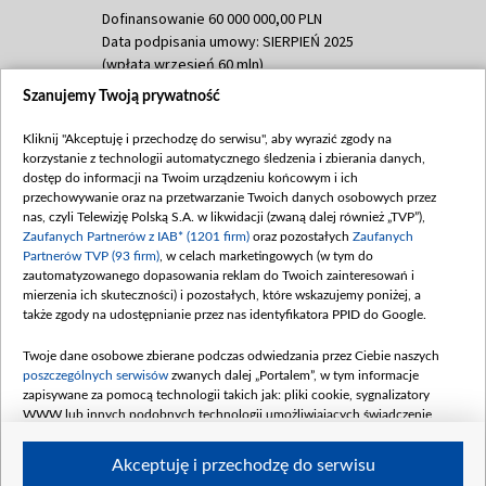
Dofinansowanie 60 000 000,00 PLN
Data podpisania umowy: SIERPIEŃ 2025
(wpłata wrzesień 60 mln)
Szanujemy Twoją prywatność
Dofinansowanie 635 783 051,21 PLN
Data podpisania umowy: WRZESIEŃ 2025
Kliknij "Akceptuję i przechodzę do serwisu", aby wyrazić zgody na
(wpłata wrzesień 100 mln, październik 350
korzystanie z technologii automatycznego śledzenia i zbierania danych,
mln, listopad 265 mln)
dostęp do informacji na Twoim urządzeniu końcowym i ich
przechowywanie oraz na przetwarzanie Twoich danych osobowych przez
Dofinansowanie 48 862 000,00 PLN
nas, czyli Telewizję Polską S.A. w likwidacji (zwaną dalej również „TVP”),
Data podpisania umowy: GRUDZIEŃ 2025
Zaufanych Partnerów z IAB* (1201 firm)
oraz pozostałych
Zaufanych
(wpłata grudzień 60,548 mln)
Partnerów TVP (93 firm)
, w celach marketingowych (w tym do
zautomatyzowanego dopasowania reklam do Twoich zainteresowań i
Dofinansowanie 900 000 000,00 PLN
mierzenia ich skuteczności) i pozostałych, które wskazujemy poniżej, a
Data podpisania umowy: LUTY 2026 (wpłata
także zgody na udostępnianie przez nas identyfikatora PPID do Google.
26 lutego 80 mln, 4 marca 370 mln,
8
kwiecień 180 mln, 7 maja 180 mln, 8
Twoje dane osobowe zbierane podczas odwiedzania przez Ciebie naszych
czerwca 90 mln)
poszczególnych serwisów
zwanych dalej „Portalem”, w tym informacje
zapisywane za pomocą technologii takich jak: pliki cookie, sygnalizatory
Dofinansowanie 250 000 000,00 PLN
WWW lub innych podobnych technologii umożliwiających świadczenie
Data podpisania umowy LIPIEC 2026 (wpłata
dopasowanych i bezpiecznych usług, personalizację treści oraz reklam,
udostępnianie funkcji mediów społecznościowych oraz analizowanie ruchu
4 sierpnia 250 mln
Akceptuję i przechodzę do serwisu
w Internecie.