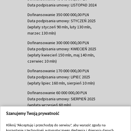
Data podpisania umowy: LISTOPAD 2024
Dofinansowanie 350 000 000,00 PLN
Data podpisania umowy: STYCZEŃ 2025
(wpłaty styczeń 90 mln, luty 130 mln,
marzec 130 mln)
Dofinansowanie 300 000 000,00 PLN
Data podpisania umowy: KWIECIEŃ 2025
(wpłaty kwiecień 150 mln, maj 140 mln,
czerwiec 10 mln)
Dofinansowanie 170 000 000,00 PLN
Data podpisania umowy: LIPIEC 2025
(wpłaty lipiec 160 mln, sierpień 10 mln)
Dofinansowanie 60 000 000,00 PLN
Data podpisania umowy: SIERPIEŃ 2025
(wpłata wrzesień 60 mln)
Szanujemy Twoją prywatność
Dofinansowanie 635 783 051,21 PLN
Data podpisania umowy: WRZESIEŃ 2025
Kliknij "Akceptuję i przechodzę do serwisu", aby wyrazić zgody na
(wpłata wrzesień 100 mln, październik 350
korzystanie z technologii automatycznego śledzenia i zbierania danych,