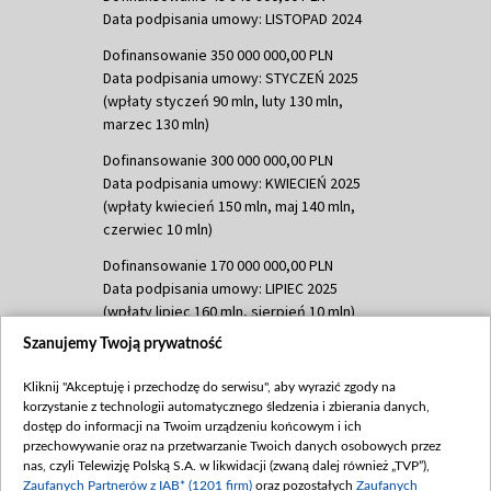
Data podpisania umowy: LISTOPAD 2024
Dofinansowanie 350 000 000,00 PLN
Data podpisania umowy: STYCZEŃ 2025
(wpłaty styczeń 90 mln, luty 130 mln,
marzec 130 mln)
Dofinansowanie 300 000 000,00 PLN
Data podpisania umowy: KWIECIEŃ 2025
(wpłaty kwiecień 150 mln, maj 140 mln,
czerwiec 10 mln)
Dofinansowanie 170 000 000,00 PLN
Data podpisania umowy: LIPIEC 2025
(wpłaty lipiec 160 mln, sierpień 10 mln)
Szanujemy Twoją prywatność
Dofinansowanie 60 000 000,00 PLN
Data podpisania umowy: SIERPIEŃ 2025
Kliknij "Akceptuję i przechodzę do serwisu", aby wyrazić zgody na
(wpłata wrzesień 60 mln)
korzystanie z technologii automatycznego śledzenia i zbierania danych,
Dofinansowanie 635 783 051,21 PLN
dostęp do informacji na Twoim urządzeniu końcowym i ich
przechowywanie oraz na przetwarzanie Twoich danych osobowych przez
Data podpisania umowy: WRZESIEŃ 2025
nas, czyli Telewizję Polską S.A. w likwidacji (zwaną dalej również „TVP”),
(wpłata wrzesień 100 mln, październik 350
Zaufanych Partnerów z IAB* (1201 firm)
oraz pozostałych
Zaufanych