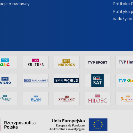
acje o nadawcy
Polityka 
Polityka 
nadużycio