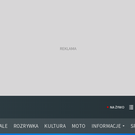
NA ŻYWO
ALE
ROZRYWKA
KULTURA
MOTO
INFORMACJE
S