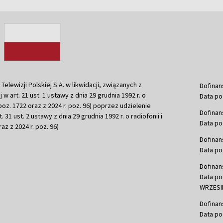
ewizji Polskiej S.A. w likwidacji, związanych z
Dofinan
j w art. 21 ust. 1 ustawy z dnia 29 grudnia 1992 r. o
Data po
r. poz. 1722 oraz z 2024 r. poz. 96) poprzez udzielenie
Dofinan
 31 ust. 2 ustawy z dnia 29 grudnia 1992 r. o radiofonii i
Data po
raz z 2024 r. poz. 96)
Dofinan
Data po
Dofinan
Data po
WRZESIE
Dofinan
Data po