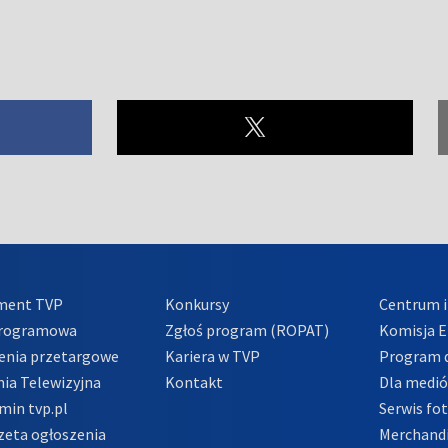
ment TVP
Konkursy
Centrum i
Programowa
Zgłoś program (ROPAT)
Komisja E
enia przetargowe
Kariera w TVP
Program d
ia Telewizyjna
Kontakt
Dla medi
min tvp.pl
Serwis fo
zeta ogłoszenia
Merchandi