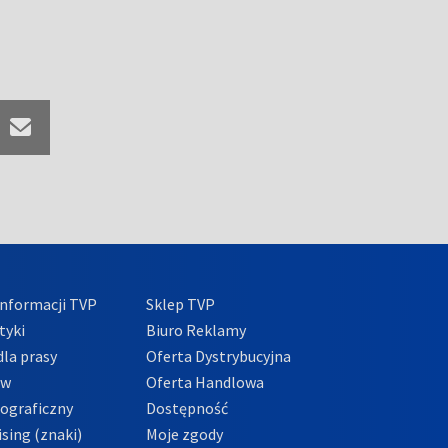
nformacji TVP
Sklep TVP
tyki
Biuro Reklamy
la prasy
Oferta Dystrybucyjna
ów
Oferta Handlowa
tograficzny
Dostępność
sing (znaki)
Moje zgody