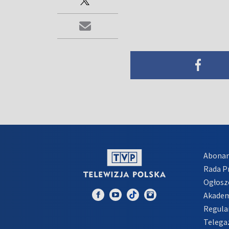
Abona
Rada 
Ogłosz
Akadem
Regula
Telega