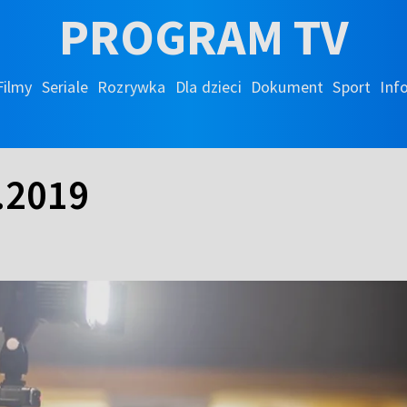
PROGRAM TV
Filmy
Seriale
Rozrywka
Dla dzieci
Dokument
Sport
Inf
.2019