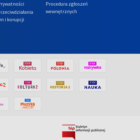
Prywatności
Procedura zgłoszeń
wewnętrznych
przeciwdziałania
m i korupcji