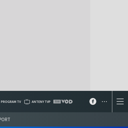
...
PROGRAM TV
ANTENY TVP
PORT