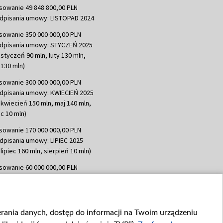
sowanie 49 848 800,00 PLN
dpisania umowy: LISTOPAD 2024
sowanie 350 000 000,00 PLN
dpisania umowy: STYCZEŃ 2025
 styczeń 90 mln, luty 130 mln,
130 mln)
sowanie 300 000 000,00 PLN
dpisania umowy: KWIECIEŃ 2025
 kwiecień 150 mln, maj 140 mln,
c 10 mln)
sowanie 170 000 000,00 PLN
dpisania umowy: LIPIEC 2025
lipiec 160 mln, sierpień 10 mln)
sowanie 60 000 000,00 PLN
dpisania umowy: SIERPIEŃ 2025
 wrzesień 60 mln)
sowanie 635 783 051,21 PLN
ierania danych, dostęp do informacji na Twoim urządzeniu
dpisania umowy: WRZESIEŃ 2025