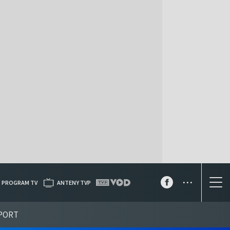
...
PROGRAM TV
ANTENY TVP
PORT