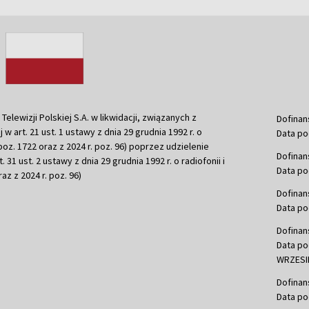
ewizji Polskiej S.A. w likwidacji, związanych z
Dofinan
j w art. 21 ust. 1 ustawy z dnia 29 grudnia 1992 r. o
Data po
r. poz. 1722 oraz z 2024 r. poz. 96) poprzez udzielenie
Dofinan
 31 ust. 2 ustawy z dnia 29 grudnia 1992 r. o radiofonii i
Data po
raz z 2024 r. poz. 96)
Dofinan
Data po
Dofinan
Data po
WRZESIE
Dofinan
Data po