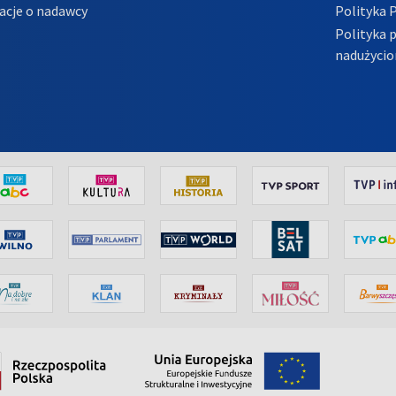
acje o nadawcy
Polityka 
Polityka 
nadużycio