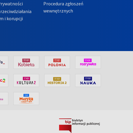
Prywatności
Procedura zgłoszeń
wewnętrznych
przeciwdziałania
m i korupcji