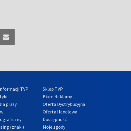
nformacji TVP
Sklep TVP
tyki
Biuro Reklamy
la prasy
Oferta Dystrybucyjna
ów
Oferta Handlowa
tograficzny
Dostępność
sing (znaki)
Moje zgody