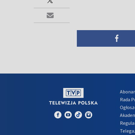
Abona
Rada 
Ogłosz
Akadem
Regula
Telega