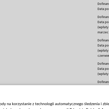
Dofinan
Data po
Dofinan
Data po
(wpłaty
marzec 
Dofinan
Data po
(wpłaty
czerwie
Dofinan
Data po
(wpłaty 
Dofinan
Data po
(wpłata
Dofinan
gody na korzystanie z technologii automatycznego śledzenia i zb
Data po