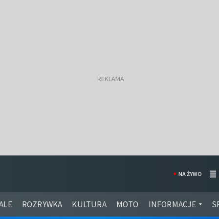
NA ŻYWO
ALE
ROZRYWKA
KULTURA
MOTO
INFORMACJE
S