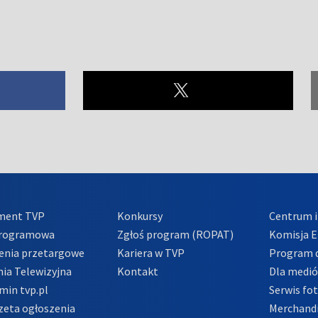
ment TVP
Konkursy
Centrum i
Programowa
Zgłoś program (ROPAT)
Komisja E
enia przetargowe
Kariera w TVP
Program d
ia Telewizyjna
Kontakt
Dla medi
min tvp.pl
Serwis fo
zeta ogłoszenia
Merchandi