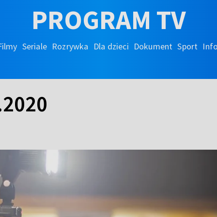
PROGRAM TV
Filmy
Seriale
Rozrywka
Dla dzieci
Dokument
Sport
Inf
.2020