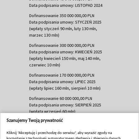
Data podpisania umowy: LISTOPAD 2024
Dofinansowanie 350 000 000,00 PLN
Data podpisania umowy: STYCZEŃ 2025
(wpłaty styczeń 90 mln, luty 130 mln,
marzec 130 mln)
Dofinansowanie 300 000 000,00 PLN
Data podpisania umowy: KWIECIEŃ 2025
(wpłaty kwiecień 150 mln, maj 140 mln,
czerwiec 10 mln)
Dofinansowanie 170 000 000,00 PLN
Data podpisania umowy: LIPIEC 2025
(wpłaty lipiec 160 mln, sierpień 10 mln)
Dofinansowanie 60 000 000,00 PLN
Data podpisania umowy: SIERPIEŃ 2025
(wpłata wrzesień 60 mln)
Szanujemy Twoją prywatność
Dofinansowanie 635 783 051,21 PLN
Data podpisania umowy: WRZESIEŃ 2025
Kliknij "Akceptuję i przechodzę do serwisu", aby wyrazić zgody na
(wpłata wrzesień 100 mln, październik 350
korzystanie z technologii automatycznego śledzenia i zbierania danych,