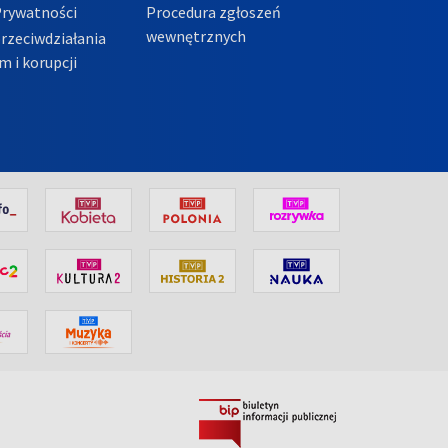
Prywatności
Procedura zgłoszeń
wewnętrznych
przeciwdziałania
m i korupcji