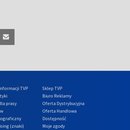
nformacji TVP
Sklep TVP
tyki
Biuro Reklamy
la prasy
Oferta Dystrybucyjna
ów
Oferta Handlowa
tograficzny
Dostępność
sing (znaki)
Moje zgody