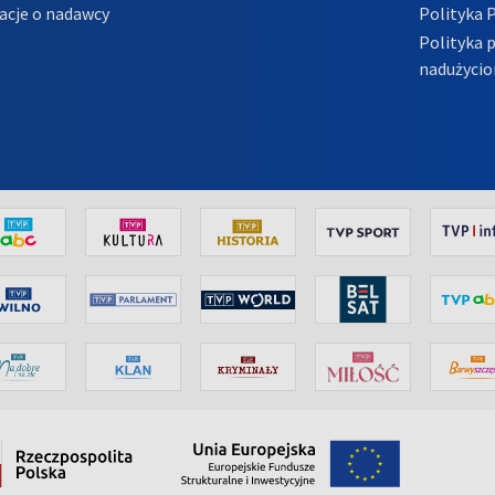
acje o nadawcy
Polityka 
Polityka 
nadużycio