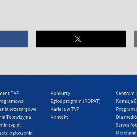
ment TVP
Konkursy
Centrum i
Programowa
Zgłoś program (ROPAT)
Komisja E
enia przetargowe
Kariera w TVP
Program d
ia Telewizyjna
Kontakt
Dla medi
min tvp.pl
Serwis fo
zeta ogłoszenia
Merchandi