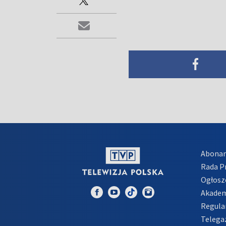
Abona
Rada 
Ogłosz
Akadem
Regula
Telega