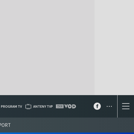
...
PROGRAM TV
ANTENY TVP
PORT