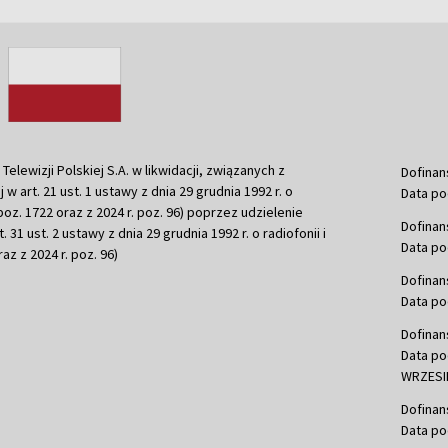
ewizji Polskiej S.A. w likwidacji, związanych z
Dofinan
j w art. 21 ust. 1 ustawy z dnia 29 grudnia 1992 r. o
Data po
r. poz. 1722 oraz z 2024 r. poz. 96) poprzez udzielenie
Dofinan
 31 ust. 2 ustawy z dnia 29 grudnia 1992 r. o radiofonii i
Data po
raz z 2024 r. poz. 96)
Dofinan
Data po
Dofinan
Data po
WRZESIE
Dofinan
Data po