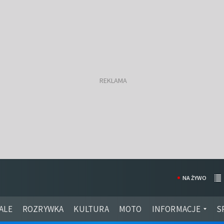
NA ŻYWO
ALE
ROZRYWKA
KULTURA
MOTO
INFORMACJE
S