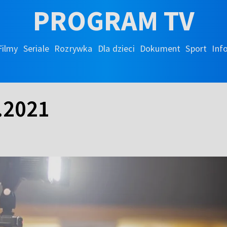
PROGRAM TV
Filmy
Seriale
Rozrywka
Dla dzieci
Dokument
Sport
Inf
.2021