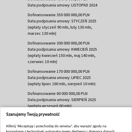
Data podpisania umowy: LISTOPAD 2024
Dofinansowanie 350 000 000,00 PLN
Data podpisania umowy: STYCZEŃ 2025
(wpłaty styczeń 90 mln, luty 130 mln,
marzec 130 mln)
Dofinansowanie 300 000 000,00 PLN
Data podpisania umowy: KWIECIEŃ 2025
(wpłaty kwiecień 150 mln, maj 140 mln,
czerwiec 10 mln)
Dofinansowanie 170 000 000,00 PLN
Data podpisania umowy: LIPIEC 2025
(wpłaty lipiec 160 mln, sierpień 10 mln)
Dofinansowanie 60 000 000,00 PLN
Data podpisania umowy: SIERPIEŃ 2025
(wpłata wrzesień 60 mln)
Szanujemy Twoją prywatność
Dofinansowanie 635 783 051,21 PLN
Data podpisania umowy: WRZESIEŃ 2025
Kliknij "Akceptuję i przechodzę do serwisu", aby wyrazić zgody na
(wpłata wrzesień 100 mln, październik 350
korzystanie z technologii automatycznego śledzenia i zbierania danych,