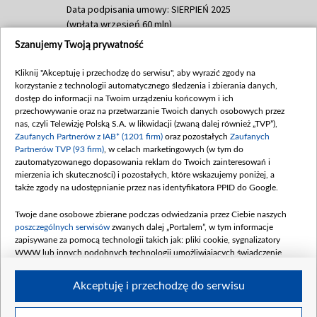
Data podpisania umowy: SIERPIEŃ 2025
(wpłata wrzesień 60 mln)
Szanujemy Twoją prywatność
Dofinansowanie 635 783 051,21 PLN
Data podpisania umowy: WRZESIEŃ 2025
Kliknij "Akceptuję i przechodzę do serwisu", aby wyrazić zgody na
(wpłata wrzesień 100 mln, październik 350
korzystanie z technologii automatycznego śledzenia i zbierania danych,
mln, listopad 265 mln)
dostęp do informacji na Twoim urządzeniu końcowym i ich
przechowywanie oraz na przetwarzanie Twoich danych osobowych przez
Dofinansowanie 48 862 000,00 PLN
nas, czyli Telewizję Polską S.A. w likwidacji (zwaną dalej również „TVP”),
Data podpisania umowy: GRUDZIEŃ 2025
Zaufanych Partnerów z IAB* (1201 firm)
oraz pozostałych
Zaufanych
(wpłata grudzień 60,548 mln)
Partnerów TVP (93 firm)
, w celach marketingowych (w tym do
zautomatyzowanego dopasowania reklam do Twoich zainteresowań i
Dofinansowanie 900 000 000,00 PLN
mierzenia ich skuteczności) i pozostałych, które wskazujemy poniżej, a
Data podpisania umowy: LUTY 2026 (wpłata
także zgody na udostępnianie przez nas identyfikatora PPID do Google.
26 lutego 80 mln, 4 marca 370 mln,
8
kwiecień 180 mln, 7 maja 180 mln, 8
Twoje dane osobowe zbierane podczas odwiedzania przez Ciebie naszych
czerwca 90 mln)
poszczególnych serwisów
zwanych dalej „Portalem”, w tym informacje
zapisywane za pomocą technologii takich jak: pliki cookie, sygnalizatory
Dofinansowanie 250 000 000,00 PLN
WWW lub innych podobnych technologii umożliwiających świadczenie
Data podpisania umowy LIPIEC 2026 (wpłata
dopasowanych i bezpiecznych usług, personalizację treści oraz reklam,
udostępnianie funkcji mediów społecznościowych oraz analizowanie ruchu
4 sierpnia 250 mln
Akceptuję i przechodzę do serwisu
w Internecie.