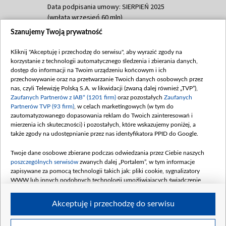
Data podpisania umowy: SIERPIEŃ 2025
(wpłata wrzesień 60 mln)
Szanujemy Twoją prywatność
Dofinansowanie 635 783 051,21 PLN
Data podpisania umowy: WRZESIEŃ 2025
Kliknij "Akceptuję i przechodzę do serwisu", aby wyrazić zgody na
(wpłata wrzesień 100 mln, październik 350
korzystanie z technologii automatycznego śledzenia i zbierania danych,
mln, listopad 265 mln)
dostęp do informacji na Twoim urządzeniu końcowym i ich
przechowywanie oraz na przetwarzanie Twoich danych osobowych przez
Dofinansowanie 48 862 000,00 PLN
nas, czyli Telewizję Polską S.A. w likwidacji (zwaną dalej również „TVP”),
Data podpisania umowy: GRUDZIEŃ 2025
Zaufanych Partnerów z IAB* (1201 firm)
oraz pozostałych
Zaufanych
(wpłata grudzień 60,548 mln)
Partnerów TVP (93 firm)
, w celach marketingowych (w tym do
zautomatyzowanego dopasowania reklam do Twoich zainteresowań i
Dofinansowanie 900 000 000,00 PLN
mierzenia ich skuteczności) i pozostałych, które wskazujemy poniżej, a
Data podpisania umowy: LUTY 2026 (wpłata
także zgody na udostępnianie przez nas identyfikatora PPID do Google.
26 lutego 80 mln, 4 marca 370 mln,
8
kwiecień 180 mln, 7 maja 180 mln, 8
Twoje dane osobowe zbierane podczas odwiedzania przez Ciebie naszych
czerwca 90 mln)
poszczególnych serwisów
zwanych dalej „Portalem”, w tym informacje
zapisywane za pomocą technologii takich jak: pliki cookie, sygnalizatory
Dofinansowanie 250 000 000,00 PLN
WWW lub innych podobnych technologii umożliwiających świadczenie
Data podpisania umowy LIPIEC 2026 (wpłata
dopasowanych i bezpiecznych usług, personalizację treści oraz reklam,
udostępnianie funkcji mediów społecznościowych oraz analizowanie ruchu
4 sierpnia 250 mln
Akceptuję i przechodzę do serwisu
w Internecie.