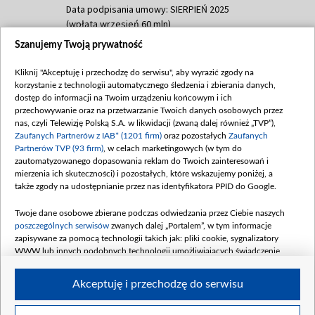
Data podpisania umowy: SIERPIEŃ 2025
(wpłata wrzesień 60 mln)
Szanujemy Twoją prywatność
Dofinansowanie 635 783 051,21 PLN
Data podpisania umowy: WRZESIEŃ 2025
Kliknij "Akceptuję i przechodzę do serwisu", aby wyrazić zgody na
(wpłata wrzesień 100 mln, październik 350
korzystanie z technologii automatycznego śledzenia i zbierania danych,
mln, listopad 265 mln)
dostęp do informacji na Twoim urządzeniu końcowym i ich
przechowywanie oraz na przetwarzanie Twoich danych osobowych przez
Dofinansowanie 48 862 000,00 PLN
nas, czyli Telewizję Polską S.A. w likwidacji (zwaną dalej również „TVP”),
Data podpisania umowy: GRUDZIEŃ 2025
Zaufanych Partnerów z IAB* (1201 firm)
oraz pozostałych
Zaufanych
(wpłata grudzień 60,548 mln)
Partnerów TVP (93 firm)
, w celach marketingowych (w tym do
zautomatyzowanego dopasowania reklam do Twoich zainteresowań i
Dofinansowanie 900 000 000,00 PLN
mierzenia ich skuteczności) i pozostałych, które wskazujemy poniżej, a
Data podpisania umowy: LUTY 2026 (wpłata
także zgody na udostępnianie przez nas identyfikatora PPID do Google.
26 lutego 80 mln, 4 marca 370 mln,
8
kwiecień 180 mln, 7 maja 180 mln, 8
Twoje dane osobowe zbierane podczas odwiedzania przez Ciebie naszych
czerwca 90 mln)
poszczególnych serwisów
zwanych dalej „Portalem”, w tym informacje
zapisywane za pomocą technologii takich jak: pliki cookie, sygnalizatory
Dofinansowanie 250 000 000,00 PLN
WWW lub innych podobnych technologii umożliwiających świadczenie
Data podpisania umowy LIPIEC 2026 (wpłata
dopasowanych i bezpiecznych usług, personalizację treści oraz reklam,
udostępnianie funkcji mediów społecznościowych oraz analizowanie ruchu
4 sierpnia 250 mln
Akceptuję i przechodzę do serwisu
w Internecie.