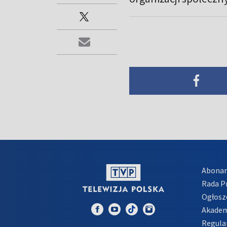
Abona
Rada 
Ogłosz
Akadem
Regula