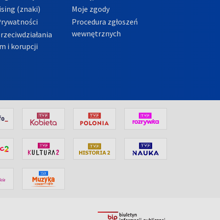
sing (znaki)
Moje zgody
Prywatności
Procedura zgłoszeń
wewnętrznych
przeciwdziałania
m i korupcji