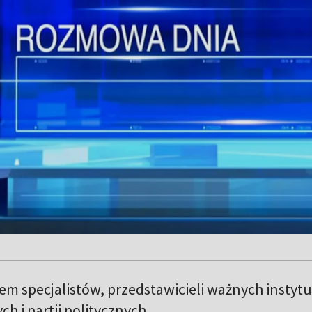
em specjalistów, przedstawicieli ważnych instytuc
ch i partii politycznych.