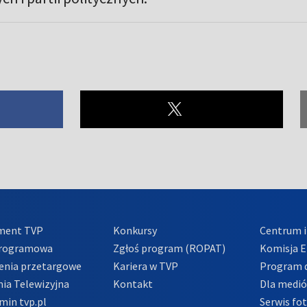
ment TVP
Konkursy
Centrum i
Programowa
Zgłoś program (ROPAT)
Komisja E
enia przetargowe
Kariera w TVP
Program d
ia Telewizyjna
Kontakt
Dla medi
min tvp.pl
Serwis fo