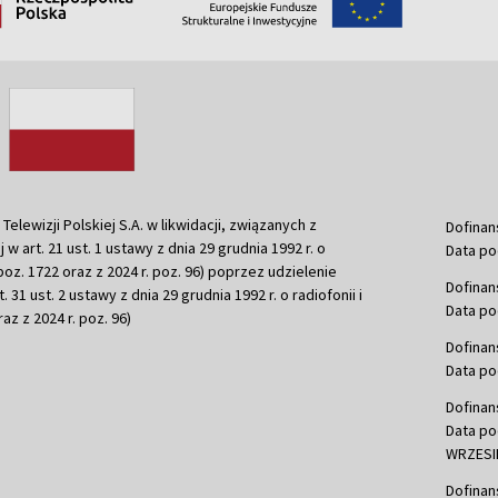
ewizji Polskiej S.A. w likwidacji, związanych z
Dofinan
j w art. 21 ust. 1 ustawy z dnia 29 grudnia 1992 r. o
Data po
r. poz. 1722 oraz z 2024 r. poz. 96) poprzez udzielenie
Dofinan
 31 ust. 2 ustawy z dnia 29 grudnia 1992 r. o radiofonii i
Data po
raz z 2024 r. poz. 96)
Dofinan
Data po
Dofinan
Data po
WRZESIE
Dofinan