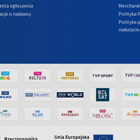
zeta ogłoszenia
Merchandi
acje o nadawcy
Polityka 
Polityka 
nadużycio