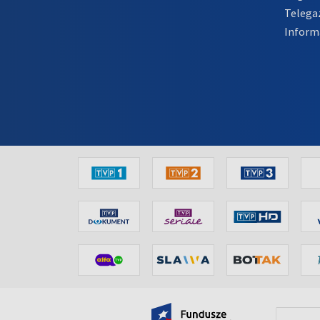
Telega
Inform