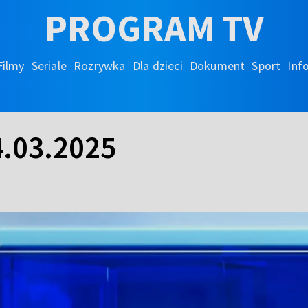
PROGRAM TV
Filmy
Seriale
Rozrywka
Dla dzieci
Dokument
Sport
Inf
.03.2025