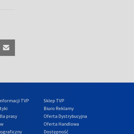
nformacji TVP
Sklep TVP
tyki
Biuro Reklamy
la prasy
Oferta Dystrybucyjna
ów
Oferta Handlowa
tograficzny
Dostępność