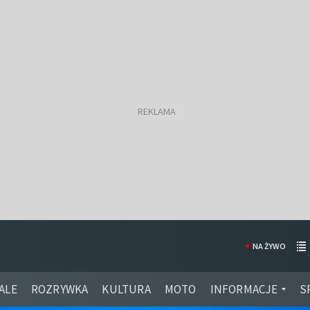
NA ŻYWO
ALE
ROZRYWKA
KULTURA
MOTO
INFORMACJE
S