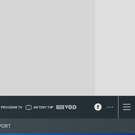
...
PROGRAM TV
ANTENY TVP
PORT