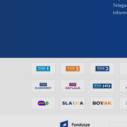
Telega
Inform