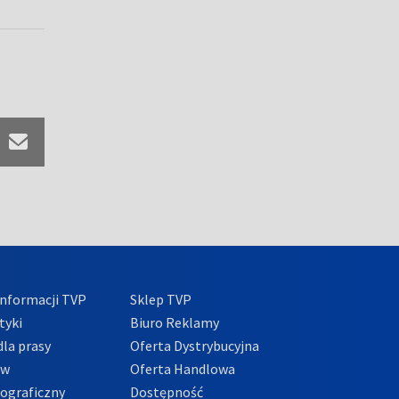
nformacji TVP
Sklep TVP
tyki
Biuro Reklamy
la prasy
Oferta Dystrybucyjna
ów
Oferta Handlowa
tograficzny
Dostępność