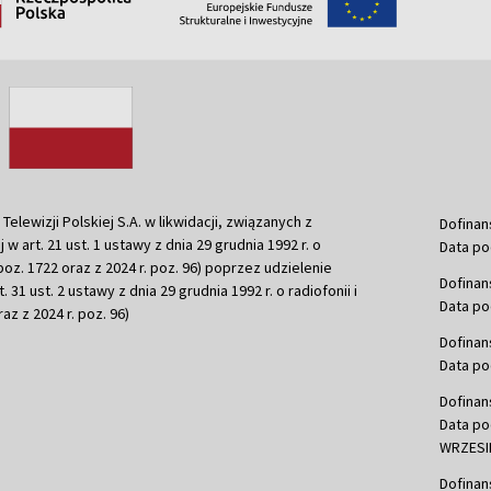
ewizji Polskiej S.A. w likwidacji, związanych z
Dofinan
j w art. 21 ust. 1 ustawy z dnia 29 grudnia 1992 r. o
Data po
r. poz. 1722 oraz z 2024 r. poz. 96) poprzez udzielenie
Dofinan
 31 ust. 2 ustawy z dnia 29 grudnia 1992 r. o radiofonii i
Data po
raz z 2024 r. poz. 96)
Dofinan
Data po
Dofinan
Data po
WRZESIE
Dofinan