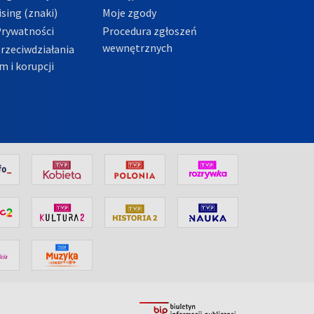
sing (znaki)
Moje zgody
Prywatności
Procedura zgłoszeń
wewnętrznych
przeciwdziałania
m i korupcji