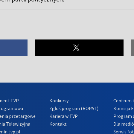
ment TVP
Konkursy
Centrum i
Programowa
Zgłoś program (ROPAT)
Komisja E
enia przetargowe
Kariera w TVP
Program d
ia Telewizyjna
Kontakt
Dla medi
min tvp.pl
Serwis fo