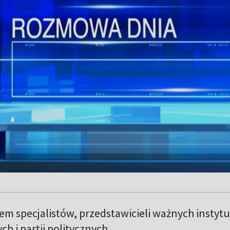
em specjalistów, przedstawicieli ważnych instytuc
ch i partii politycznych.