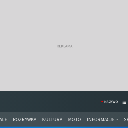
NA ŻYWO
ALE
ROZRYWKA
KULTURA
MOTO
INFORMACJE
S