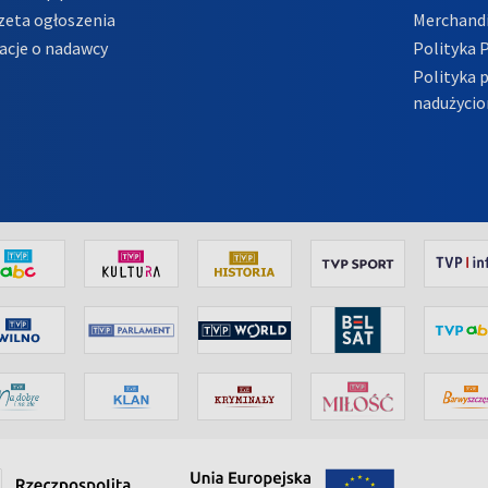
zeta ogłoszenia
Merchandi
acje o nadawcy
Polityka 
Polityka 
nadużycio