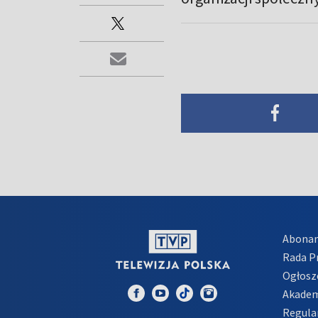
Abona
Rada 
Ogłosz
Akadem
Regula