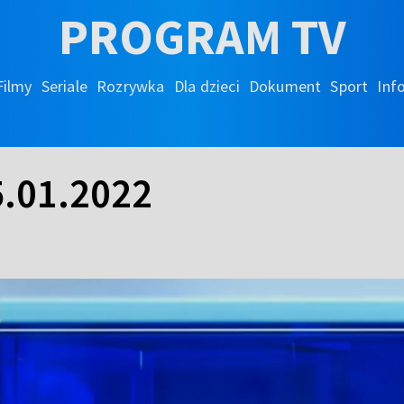
PROGRAM TV
Filmy
Seriale
Rozrywka
Dla dzieci
Dokument
Sport
Inf
.01.2022