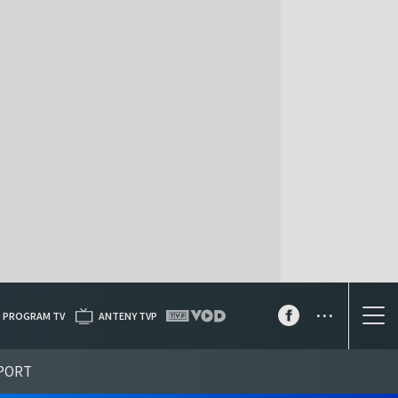
...
PROGRAM TV
ANTENY TVP
PORT