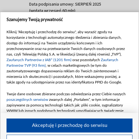
Data podpisania umowy: SIERPIEŃ 2025
(wpłata wrzesień 60 mln)
Szanujemy Twoją prywatność
Dofinansowanie 635 783 051,21 PLN
Data podpisania umowy: WRZESIEŃ 2025
Kliknij "Akceptuję i przechodzę do serwisu", aby wyrazić zgody na
(wpłata wrzesień 100 mln, październik 350
korzystanie z technologii automatycznego śledzenia i zbierania danych,
mln, listopad 265 mln)
dostęp do informacji na Twoim urządzeniu końcowym i ich
przechowywanie oraz na przetwarzanie Twoich danych osobowych przez
Dofinansowanie 48 862 000,00 PLN
nas, czyli Telewizję Polską S.A. w likwidacji (zwaną dalej również „TVP”),
Data podpisania umowy: GRUDZIEŃ 2025
Zaufanych Partnerów z IAB* (1201 firm)
oraz pozostałych
Zaufanych
(wpłata grudzień 60,548 mln)
Partnerów TVP (93 firm)
, w celach marketingowych (w tym do
zautomatyzowanego dopasowania reklam do Twoich zainteresowań i
Dofinansowanie 900 000 000,00 PLN
mierzenia ich skuteczności) i pozostałych, które wskazujemy poniżej, a
Data podpisania umowy: LUTY 2026 (wpłata
także zgody na udostępnianie przez nas identyfikatora PPID do Google.
26 lutego 80 mln, 4 marca 370 mln,
8
kwiecień 180 mln, 7 maja 180 mln, 8
Twoje dane osobowe zbierane podczas odwiedzania przez Ciebie naszych
czerwca 90 mln)
poszczególnych serwisów
zwanych dalej „Portalem”, w tym informacje
zapisywane za pomocą technologii takich jak: pliki cookie, sygnalizatory
Dofinansowanie 250 000 000,00 PLN
WWW lub innych podobnych technologii umożliwiających świadczenie
Data podpisania umowy LIPIEC 2026 (wpłata
dopasowanych i bezpiecznych usług, personalizację treści oraz reklam,
udostępnianie funkcji mediów społecznościowych oraz analizowanie ruchu
4 sierpnia 250 mln
Akceptuję i przechodzę do serwisu
w Internecie.