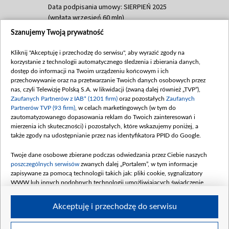
Data podpisania umowy: SIERPIEŃ 2025
(wpłata wrzesień 60 mln)
Szanujemy Twoją prywatność
Dofinansowanie 635 783 051,21 PLN
Data podpisania umowy: WRZESIEŃ 2025
Kliknij "Akceptuję i przechodzę do serwisu", aby wyrazić zgody na
(wpłata wrzesień 100 mln, październik 350
korzystanie z technologii automatycznego śledzenia i zbierania danych,
mln, listopad 265 mln)
dostęp do informacji na Twoim urządzeniu końcowym i ich
przechowywanie oraz na przetwarzanie Twoich danych osobowych przez
Dofinansowanie 48 862 000,00 PLN
nas, czyli Telewizję Polską S.A. w likwidacji (zwaną dalej również „TVP”),
Data podpisania umowy: GRUDZIEŃ 2025
Zaufanych Partnerów z IAB* (1201 firm)
oraz pozostałych
Zaufanych
(wpłata grudzień 60,548 mln)
Partnerów TVP (93 firm)
, w celach marketingowych (w tym do
zautomatyzowanego dopasowania reklam do Twoich zainteresowań i
Dofinansowanie 900 000 000,00 PLN
mierzenia ich skuteczności) i pozostałych, które wskazujemy poniżej, a
Data podpisania umowy: LUTY 2026 (wpłata
także zgody na udostępnianie przez nas identyfikatora PPID do Google.
26 lutego 80 mln, 4 marca 370 mln,
8
kwiecień 180 mln, 7 maja 180 mln, 8
Twoje dane osobowe zbierane podczas odwiedzania przez Ciebie naszych
czerwca 90 mln)
poszczególnych serwisów
zwanych dalej „Portalem”, w tym informacje
zapisywane za pomocą technologii takich jak: pliki cookie, sygnalizatory
Dofinansowanie 250 000 000,00 PLN
WWW lub innych podobnych technologii umożliwiających świadczenie
Data podpisania umowy LIPIEC 2026 (wpłata
dopasowanych i bezpiecznych usług, personalizację treści oraz reklam,
udostępnianie funkcji mediów społecznościowych oraz analizowanie ruchu
4 sierpnia 250 mln
Akceptuję i przechodzę do serwisu
w Internecie.