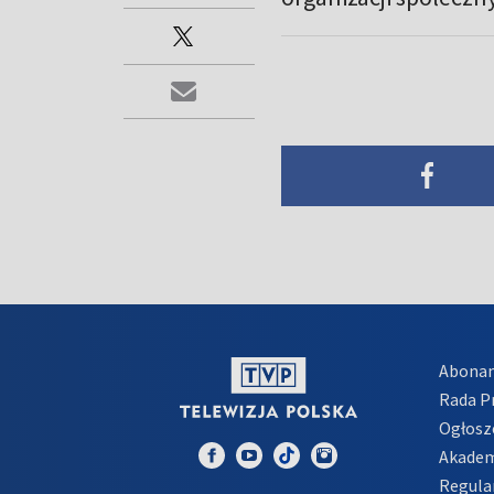
Abona
Rada 
Ogłosz
Akadem
Regula