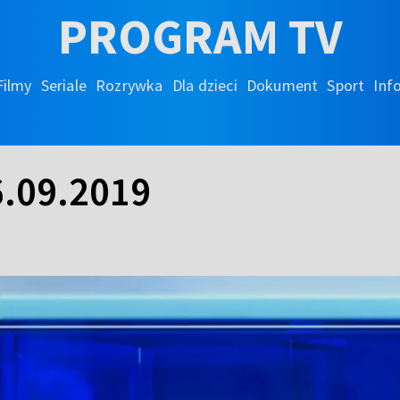
PROGRAM TV
Filmy
Seriale
Rozrywka
Dla dzieci
Dokument
Sport
Inf
.09.2019