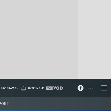
...
PROGRAM TV
ANTENY TVP
PORT