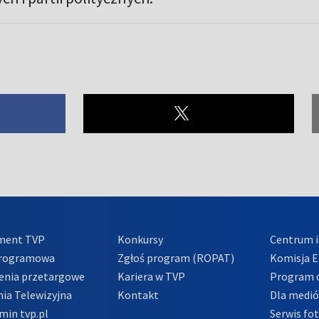
ment TVP
Konkursy
Centrum i
Programowa
Zgłoś program (ROPAT)
Komisja E
enia przetargowe
Kariera w TVP
Program d
ia Telewizyjna
Kontakt
Dla medi
min tvp.pl
Serwis fo