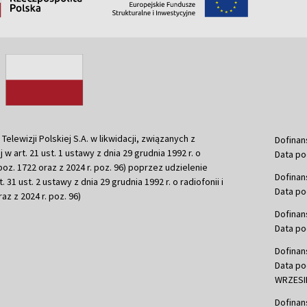
ewizji Polskiej S.A. w likwidacji, związanych z
Dofinan
j w art. 21 ust. 1 ustawy z dnia 29 grudnia 1992 r. o
Data po
r. poz. 1722 oraz z 2024 r. poz. 96) poprzez udzielenie
Dofinan
 31 ust. 2 ustawy z dnia 29 grudnia 1992 r. o radiofonii i
Data po
raz z 2024 r. poz. 96)
Dofinan
Data po
Dofinan
Data po
WRZESIE
Dofinan