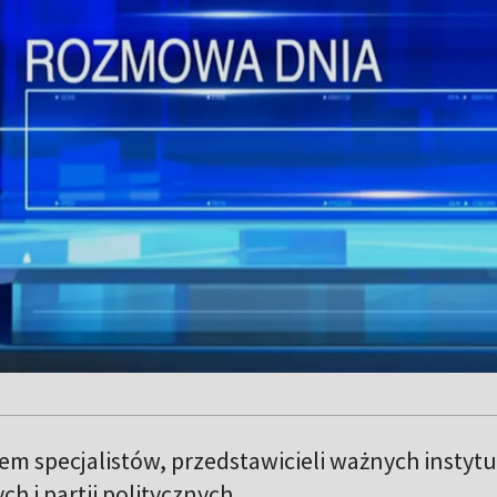
em specjalistów, przedstawicieli ważnych instytuc
ch i partii politycznych.