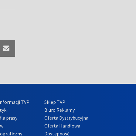
nformacji TVP
Sklep TVP
tyki
Biuro Reklamy
la prasy
Oferta Dystrybucyjna
ów
Oferta Handlowa
tograficzny
Dostępność