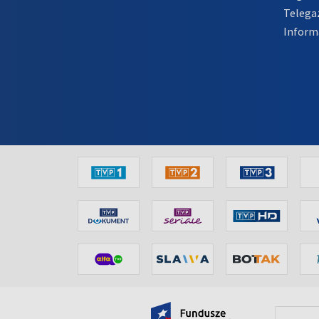
Telega
Inform