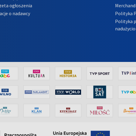
zeta ogłoszenia
Merchandi
acje o nadawcy
Polityka 
Polityka 
nadużycio