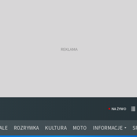
NA ŻYWO
ALE
ROZRYWKA
KULTURA
MOTO
INFORMACJE
S