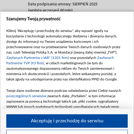
Data podpisania umowy: SIERPIEŃ 2025
(wpłata wrzesień 60 mln)
Szanujemy Twoją prywatność
Dofinansowanie 635 783 051,21 PLN
Data podpisania umowy: WRZESIEŃ 2025
Kliknij "Akceptuję i przechodzę do serwisu", aby wyrazić zgody na
(wpłata wrzesień 100 mln, październik 350
korzystanie z technologii automatycznego śledzenia i zbierania danych,
mln, listopad 265 mln)
dostęp do informacji na Twoim urządzeniu końcowym i ich
przechowywanie oraz na przetwarzanie Twoich danych osobowych przez
Dofinansowanie 48 862 000,00 PLN
nas, czyli Telewizję Polską S.A. w likwidacji (zwaną dalej również „TVP”),
Data podpisania umowy: GRUDZIEŃ 2025
Zaufanych Partnerów z IAB* (1201 firm)
oraz pozostałych
Zaufanych
(wpłata grudzień 60,548 mln)
Partnerów TVP (93 firm)
, w celach marketingowych (w tym do
zautomatyzowanego dopasowania reklam do Twoich zainteresowań i
Dofinansowanie 900 000 000,00 PLN
mierzenia ich skuteczności) i pozostałych, które wskazujemy poniżej, a
Data podpisania umowy: LUTY 2026 (wpłata
także zgody na udostępnianie przez nas identyfikatora PPID do Google.
26 lutego 80 mln, 4 marca 370 mln,
8
kwiecień 180 mln, 7 maja 180 mln, 8
Twoje dane osobowe zbierane podczas odwiedzania przez Ciebie naszych
czerwca 90 mln)
poszczególnych serwisów
zwanych dalej „Portalem”, w tym informacje
zapisywane za pomocą technologii takich jak: pliki cookie, sygnalizatory
Dofinansowanie 250 000 000,00 PLN
WWW lub innych podobnych technologii umożliwiających świadczenie
Data podpisania umowy LIPIEC 2026 (wpłata
dopasowanych i bezpiecznych usług, personalizację treści oraz reklam,
udostępnianie funkcji mediów społecznościowych oraz analizowanie ruchu
4 sierpnia 250 mln
Akceptuję i przechodzę do serwisu
w Internecie.