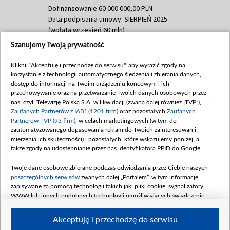
Dofinansowanie 60 000 000,00 PLN
Data podpisania umowy: SIERPIEŃ 2025
(wpłata wrzesień 60 mln)
Szanujemy Twoją prywatność
Dofinansowanie 635 783 051,21 PLN
Data podpisania umowy: WRZESIEŃ 2025
Kliknij "Akceptuję i przechodzę do serwisu", aby wyrazić zgody na
(wpłata wrzesień 100 mln, październik 350
korzystanie z technologii automatycznego śledzenia i zbierania danych,
mln, listopad 265 mln)
dostęp do informacji na Twoim urządzeniu końcowym i ich
przechowywanie oraz na przetwarzanie Twoich danych osobowych przez
Dofinansowanie 48 862 000,00 PLN
nas, czyli Telewizję Polską S.A. w likwidacji (zwaną dalej również „TVP”),
Data podpisania umowy: GRUDZIEŃ 2025
Zaufanych Partnerów z IAB* (1201 firm)
oraz pozostałych
Zaufanych
(wpłata grudzień 60,548 mln)
Partnerów TVP (93 firm)
, w celach marketingowych (w tym do
zautomatyzowanego dopasowania reklam do Twoich zainteresowań i
Dofinansowanie 900 000 000,00 PLN
mierzenia ich skuteczności) i pozostałych, które wskazujemy poniżej, a
Data podpisania umowy: LUTY 2026 (wpłata
także zgody na udostępnianie przez nas identyfikatora PPID do Google.
26 lutego 80 mln, 4 marca 370 mln,
8
kwiecień 180 mln, 7 maja 180 mln, 8
Twoje dane osobowe zbierane podczas odwiedzania przez Ciebie naszych
czerwca 90 mln)
poszczególnych serwisów
zwanych dalej „Portalem”, w tym informacje
zapisywane za pomocą technologii takich jak: pliki cookie, sygnalizatory
Dofinansowanie 250 000 000,00 PLN
WWW lub innych podobnych technologii umożliwiających świadczenie
Data podpisania umowy LIPIEC 2026 (wpłata
dopasowanych i bezpiecznych usług, personalizację treści oraz reklam,
udostępnianie funkcji mediów społecznościowych oraz analizowanie ruchu
4 sierpnia 250 mln
Akceptuję i przechodzę do serwisu
w Internecie.