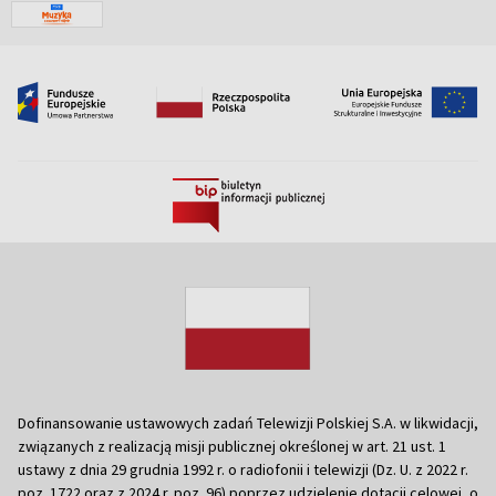
Dofinansowanie ustawowych zadań Telewizji Polskiej S.A. w likwidacji,
związanych z realizacją misji publicznej określonej w art. 21 ust. 1
ustawy z dnia 29 grudnia 1992 r. o radiofonii i telewizji (Dz. U. z 2022 r.
poz. 1722 oraz z 2024 r. poz. 96) poprzez udzielenie dotacji celowej, o