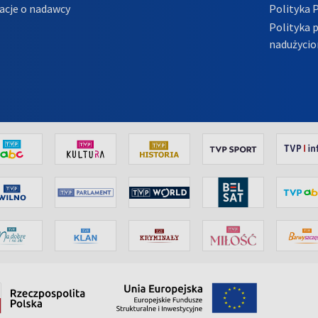
acje o nadawcy
Polityka 
Polityka 
nadużycio