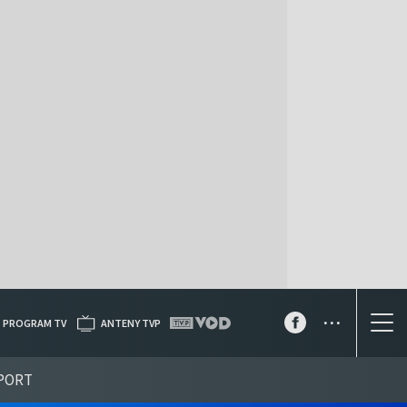
...
PROGRAM TV
ANTENY TVP
PORT