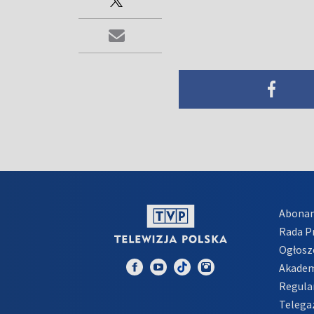
Abona
Rada 
Ogłosz
Akadem
Regula
Telega