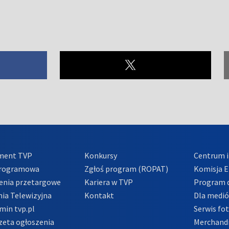
ment TVP
Konkursy
Centrum i
Programowa
Zgłoś program (ROPAT)
Komisja E
enia przetargowe
Kariera w TVP
Program d
ia Telewizyjna
Kontakt
Dla medi
min tvp.pl
Serwis fo
zeta ogłoszenia
Merchandi