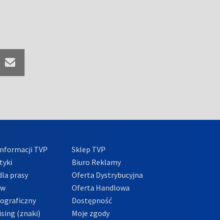
nformacji TVP
Sklep TVP
tyki
Biuro Reklamy
la prasy
Oferta Dystrybucyjna
ów
Oferta Handlowa
tograficzny
Dostępność
sing (znaki)
Moje zgody