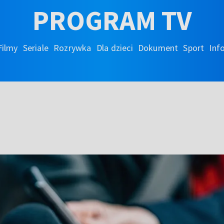
PROGRAM TV
Filmy
Seriale
Rozrywka
Dla dzieci
Dokument
Sport
Inf