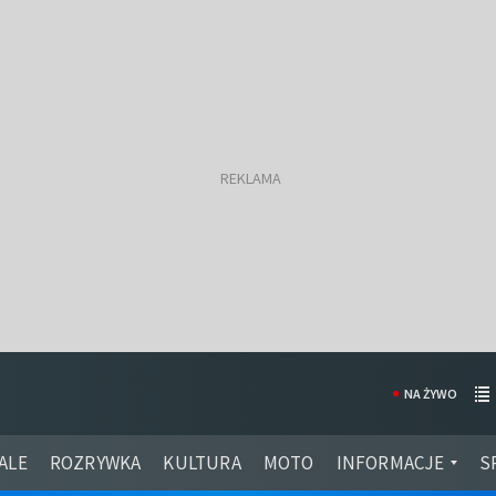
NA ŻYWO
ALE
ROZRYWKA
KULTURA
MOTO
INFORMACJE
S