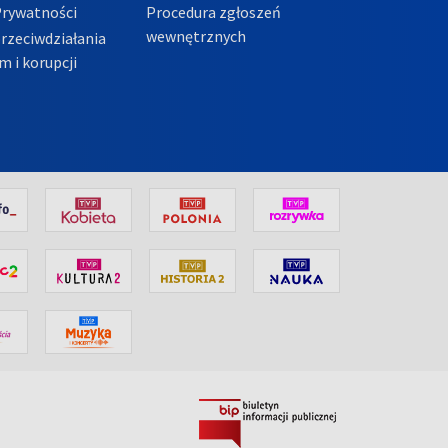
Prywatności
Procedura zgłoszeń
wewnętrznych
przeciwdziałania
m i korupcji