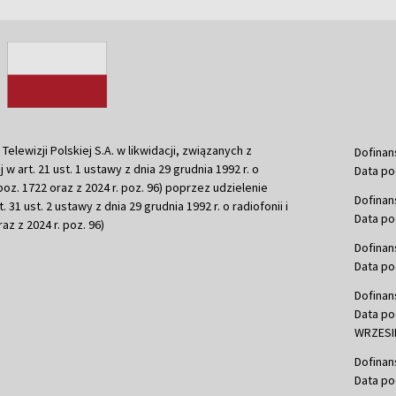
ewizji Polskiej S.A. w likwidacji, związanych z
Dofinan
j w art. 21 ust. 1 ustawy z dnia 29 grudnia 1992 r. o
Data po
r. poz. 1722 oraz z 2024 r. poz. 96) poprzez udzielenie
Dofinan
 31 ust. 2 ustawy z dnia 29 grudnia 1992 r. o radiofonii i
Data po
raz z 2024 r. poz. 96)
Dofinan
Data po
Dofinan
Data po
WRZESIE
Dofinan
Data po