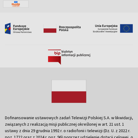
Dofinansowanie ustawowych zadań Telewizji Polskiej S.A. w likwidacji,
związanych z realizacją misji publicznej określonej w art. 21 ust. 1
ustawy z dnia 29 grudnia 1992 r. o radiofonii i telewizji (Dz. U. z 2022 r.
poz. 1722 oraz z 2024 r. poz. 96) poprzez udzielenie dotacji celowej, o