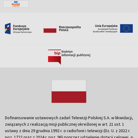
Dofinansowanie ustawowych zadań Telewizji Polskiej S.A. w likwidacji,
związanych z realizacją misji publicznej określonej w art. 21 ust. 1
ustawy z dnia 29 grudnia 1992 r. o radiofonii i telewizji (Dz. U. z 2022 r.
poz. 1722 oraz z 2024 r. poz. 96) poprzez udzielenie dotacji celowej, o