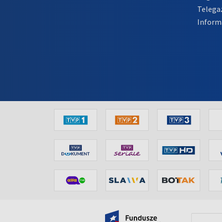
Telega
Inform