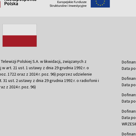
ewizji Polskiej S.A. w likwidacji, związanych z
Dofinan
j w art. 21 ust. 1 ustawy z dnia 29 grudnia 1992 r. o
Data po
r. poz. 1722 oraz z 2024 r. poz. 96) poprzez udzielenie
Dofinan
 31 ust. 2 ustawy z dnia 29 grudnia 1992 r. o radiofonii i
Data po
raz z 2024 r. poz. 96)
Dofinan
Data po
Dofinan
Data po
WRZESIE
Dofinan