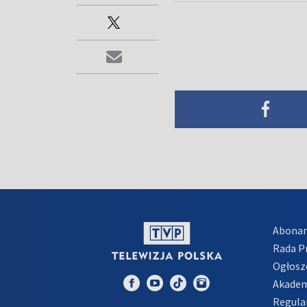
Abona
Rada 
Ogłosz
Akadem
Regula