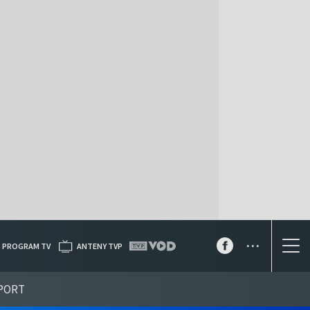
...
PROGRAM TV
ANTENY TVP
PORT