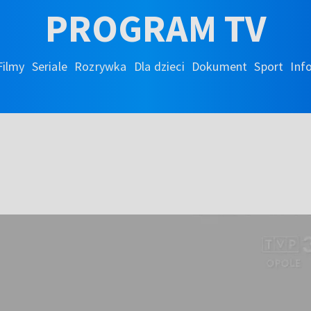
PROGRAM TV
Filmy
Seriale
Rozrywka
Dla dzieci
Dokument
Sport
Inf