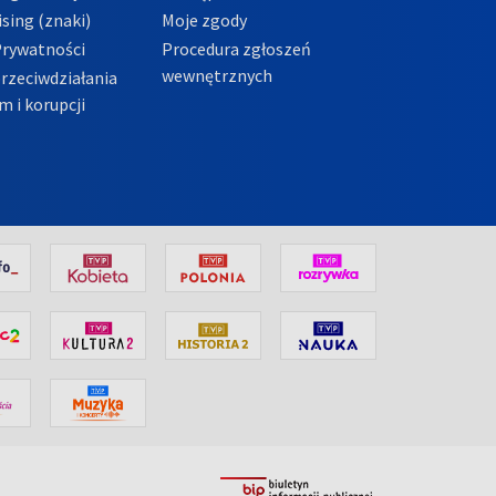
sing (znaki)
Moje zgody
Prywatności
Procedura zgłoszeń
wewnętrznych
przeciwdziałania
m i korupcji