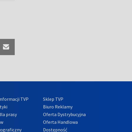
nformacji TVP
Sklep TVP
tyki
Biuro Reklamy
la prasy
Oferta Dystrybucyjna
ów
Oferta Handlowa
tograficzny
Dostępność