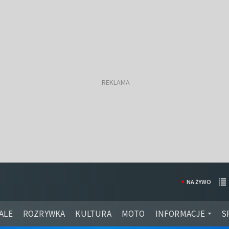
NA ŻYWO
ALE
ROZRYWKA
KULTURA
MOTO
INFORMACJE
S