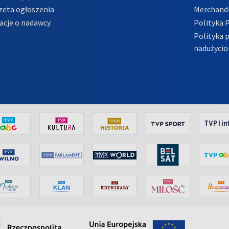
zeta ogłoszenia
Merchandi
acje o nadawcy
Polityka 
Polityka 
nadużycio