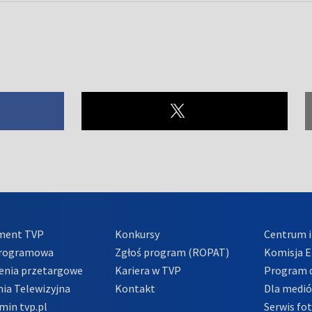
ment TVP
Konkursy
Centrum i
Programowa
Zgłoś program (ROPAT)
Komisja E
enia przetargowe
Kariera w TVP
Program d
ia Telewizyjna
Kontakt
Dla medi
min tvp.pl
Serwis fo