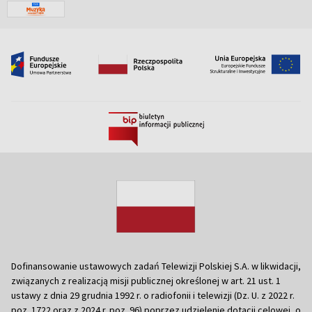
Dofinansowanie ustawowych zadań Telewizji Polskiej S.A. w likwidacji,
związanych z realizacją misji publicznej określonej w art. 21 ust. 1
ustawy z dnia 29 grudnia 1992 r. o radiofonii i telewizji (Dz. U. z 2022 r.
poz. 1722 oraz z 2024 r. poz. 96) poprzez udzielenie dotacji celowej, o