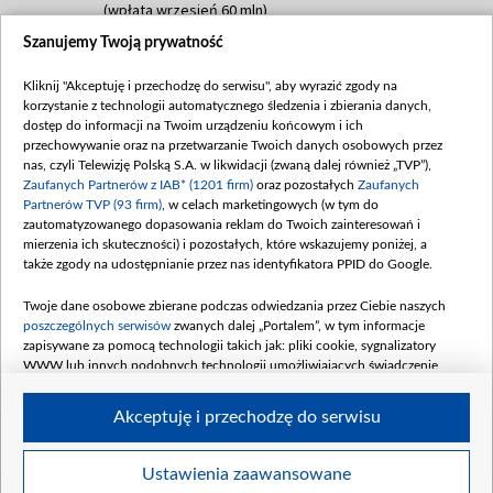
(wpłata wrzesień 60 mln)
Szanujemy Twoją prywatność
Dofinansowanie 635 783 051,21 PLN
Data podpisania umowy: WRZESIEŃ 2025
Kliknij "Akceptuję i przechodzę do serwisu", aby wyrazić zgody na
(wpłata wrzesień 100 mln, październik 350
korzystanie z technologii automatycznego śledzenia i zbierania danych,
mln, listopad 265 mln)
dostęp do informacji na Twoim urządzeniu końcowym i ich
przechowywanie oraz na przetwarzanie Twoich danych osobowych przez
Dofinansowanie 48 862 000,00 PLN
nas, czyli Telewizję Polską S.A. w likwidacji (zwaną dalej również „TVP”),
Data podpisania umowy: GRUDZIEŃ 2025
Zaufanych Partnerów z IAB* (1201 firm)
oraz pozostałych
Zaufanych
(wpłata grudzień 60,548 mln)
Partnerów TVP (93 firm)
, w celach marketingowych (w tym do
zautomatyzowanego dopasowania reklam do Twoich zainteresowań i
Dofinansowanie 900 000 000,00 PLN
mierzenia ich skuteczności) i pozostałych, które wskazujemy poniżej, a
Data podpisania umowy: LUTY 2026 (wpłata
także zgody na udostępnianie przez nas identyfikatora PPID do Google.
26 lutego 80 mln, 4 marca 370 mln,
8
kwiecień 180 mln, 7 maja 180 mln, 8
Twoje dane osobowe zbierane podczas odwiedzania przez Ciebie naszych
czerwca 90 mln)
poszczególnych serwisów
zwanych dalej „Portalem”, w tym informacje
zapisywane za pomocą technologii takich jak: pliki cookie, sygnalizatory
Dofinansowanie 250 000 000,00 PLN
WWW lub innych podobnych technologii umożliwiających świadczenie
Data podpisania umowy LIPIEC 2026 (wpłata
dopasowanych i bezpiecznych usług, personalizację treści oraz reklam,
udostępnianie funkcji mediów społecznościowych oraz analizowanie ruchu
4 sierpnia 250 mln
Akceptuję i przechodzę do serwisu
w Internecie.
Twoje dane osobowe zbierane podczas odwiedzania przez Ciebie
Ustawienia zaawansowane
poszczególnych serwisów
na Portalu, takie jak adresy IP, identyfikatory