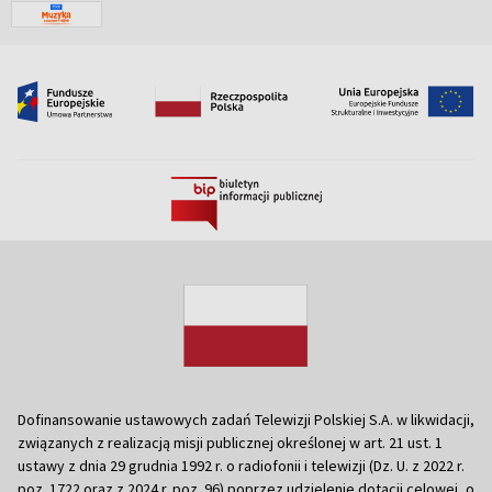
Dofinansowanie ustawowych zadań Telewizji Polskiej S.A. w likwidacji,
związanych z realizacją misji publicznej określonej w art. 21 ust. 1
ustawy z dnia 29 grudnia 1992 r. o radiofonii i telewizji (Dz. U. z 2022 r.
poz. 1722 oraz z 2024 r. poz. 96) poprzez udzielenie dotacji celowej, o