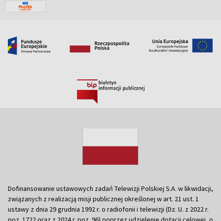
Dofinansowanie ustawowych zadań Telewizji Polskiej S.A. w likwidacji,
związanych z realizacją misji publicznej określonej w art. 21 ust. 1
ustawy z dnia 29 grudnia 1992 r. o radiofonii i telewizji (Dz. U. z 2022 r.
poz. 1722 oraz z 2024 r. poz. 96) poprzez udzielenie dotacji celowej, o