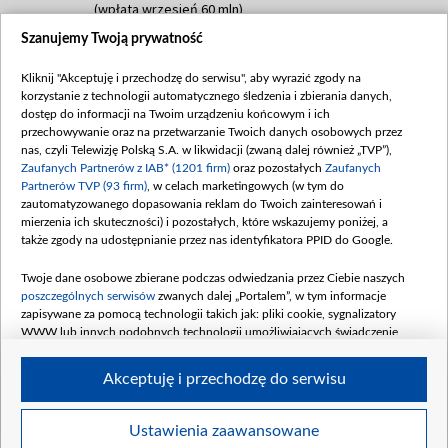
(wpłata wrzesień 60 mln)
Szanujemy Twoją prywatność
Dofinansowanie 635 783 051,21 PLN
Data podpisania umowy: WRZESIEŃ 2025
Kliknij "Akceptuję i przechodzę do serwisu", aby wyrazić zgody na
(wpłata wrzesień 100 mln, październik 350
korzystanie z technologii automatycznego śledzenia i zbierania danych,
mln, listopad 265 mln)
dostęp do informacji na Twoim urządzeniu końcowym i ich
przechowywanie oraz na przetwarzanie Twoich danych osobowych przez
Dofinansowanie 48 862 000,00 PLN
nas, czyli Telewizję Polską S.A. w likwidacji (zwaną dalej również „TVP”),
Data podpisania umowy: GRUDZIEŃ 2025
Zaufanych Partnerów z IAB* (1201 firm)
oraz pozostałych
Zaufanych
(wpłata grudzień 60,548 mln)
Partnerów TVP (93 firm)
, w celach marketingowych (w tym do
zautomatyzowanego dopasowania reklam do Twoich zainteresowań i
Dofinansowanie 900 000 000,00 PLN
mierzenia ich skuteczności) i pozostałych, które wskazujemy poniżej, a
Data podpisania umowy: LUTY 2026 (wpłata
także zgody na udostępnianie przez nas identyfikatora PPID do Google.
26 lutego 80 mln, 4 marca 370 mln,
8
kwiecień 180 mln, 7 maja 180 mln, 8
Twoje dane osobowe zbierane podczas odwiedzania przez Ciebie naszych
czerwca 90 mln)
poszczególnych serwisów
zwanych dalej „Portalem”, w tym informacje
zapisywane za pomocą technologii takich jak: pliki cookie, sygnalizatory
Dofinansowanie 250 000 000,00 PLN
WWW lub innych podobnych technologii umożliwiających świadczenie
Data podpisania umowy LIPIEC 2026 (wpłata
dopasowanych i bezpiecznych usług, personalizację treści oraz reklam,
udostępnianie funkcji mediów społecznościowych oraz analizowanie ruchu
4 sierpnia 250 mln
Akceptuję i przechodzę do serwisu
w Internecie.
Twoje dane osobowe zbierane podczas odwiedzania przez Ciebie
Ustawienia zaawansowane
poszczególnych serwisów
na Portalu, takie jak adresy IP, identyfikatory