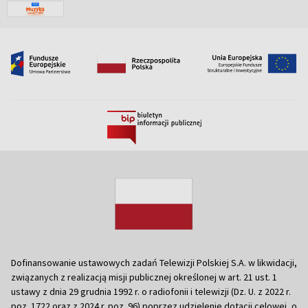
Dofinansowanie ustawowych zadań Telewizji Polskiej S.A. w likwidacji,
związanych z realizacją misji publicznej określonej w art. 21 ust. 1
ustawy z dnia 29 grudnia 1992 r. o radiofonii i telewizji (Dz. U. z 2022 r.
poz. 1722 oraz z 2024 r. poz. 96) poprzez udzielenie dotacji celowej, o