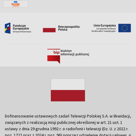
Dofinansowanie ustawowych zadań Telewizji Polskiej S.A. w likwidacji,
związanych z realizacją misji publicznej określonej w art. 21 ust. 1
ustawy z dnia 29 grudnia 1992 r. o radiofonii i telewizji (Dz. U. z 2022 r.
poz. 1722 oraz z 2024 r. poz. 96) poprzez udzielenie dotacji celowej, o