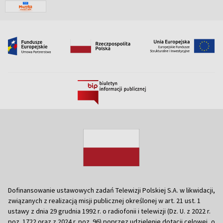
Dofinansowanie ustawowych zadań Telewizji Polskiej S.A. w likwidacji,
związanych z realizacją misji publicznej określonej w art. 21 ust. 1
ustawy z dnia 29 grudnia 1992 r. o radiofonii i telewizji (Dz. U. z 2022 r.
poz. 1722 oraz z 2024 r. poz. 96) poprzez udzielenie dotacji celowej, o