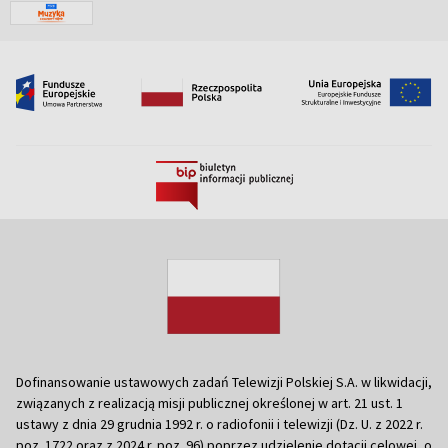
Dofinansowanie ustawowych zadań Telewizji Polskiej S.A. w likwidacji,
związanych z realizacją misji publicznej określonej w art. 21 ust. 1
ustawy z dnia 29 grudnia 1992 r. o radiofonii i telewizji (Dz. U. z 2022 r.
poz. 1722 oraz z 2024 r. poz. 96) poprzez udzielenie dotacji celowej, o