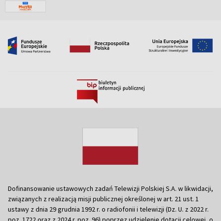
Dofinansowanie ustawowych zadań Telewizji Polskiej S.A. w likwidacji,
związanych z realizacją misji publicznej określonej w art. 21 ust. 1
ustawy z dnia 29 grudnia 1992 r. o radiofonii i telewizji (Dz. U. z 2022 r.
poz. 1722 oraz z 2024 r. poz. 96) poprzez udzielenie dotacji celowej, o