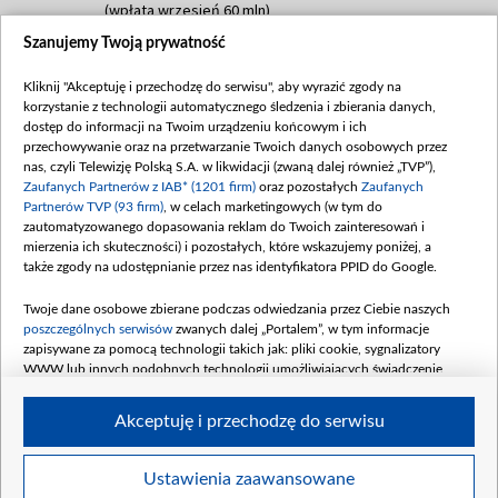
(wpłata wrzesień 60 mln)
Szanujemy Twoją prywatność
Dofinansowanie 635 783 051,21 PLN
Data podpisania umowy: WRZESIEŃ 2025
Kliknij "Akceptuję i przechodzę do serwisu", aby wyrazić zgody na
(wpłata wrzesień 100 mln, październik 350
korzystanie z technologii automatycznego śledzenia i zbierania danych,
mln, listopad 265 mln)
dostęp do informacji na Twoim urządzeniu końcowym i ich
przechowywanie oraz na przetwarzanie Twoich danych osobowych przez
Dofinansowanie 48 862 000,00 PLN
nas, czyli Telewizję Polską S.A. w likwidacji (zwaną dalej również „TVP”),
Data podpisania umowy: GRUDZIEŃ 2025
Zaufanych Partnerów z IAB* (1201 firm)
oraz pozostałych
Zaufanych
(wpłata grudzień 60,548 mln)
Partnerów TVP (93 firm)
, w celach marketingowych (w tym do
zautomatyzowanego dopasowania reklam do Twoich zainteresowań i
Dofinansowanie 900 000 000,00 PLN
mierzenia ich skuteczności) i pozostałych, które wskazujemy poniżej, a
Data podpisania umowy: LUTY 2026 (wpłata
także zgody na udostępnianie przez nas identyfikatora PPID do Google.
26 lutego 80 mln, 4 marca 370 mln,
8
kwiecień 180 mln, 7 maja 180 mln, 8
Twoje dane osobowe zbierane podczas odwiedzania przez Ciebie naszych
czerwca 90 mln)
poszczególnych serwisów
zwanych dalej „Portalem”, w tym informacje
zapisywane za pomocą technologii takich jak: pliki cookie, sygnalizatory
Dofinansowanie 250 000 000,00 PLN
WWW lub innych podobnych technologii umożliwiających świadczenie
Data podpisania umowy LIPIEC 2026 (wpłata
dopasowanych i bezpiecznych usług, personalizację treści oraz reklam,
udostępnianie funkcji mediów społecznościowych oraz analizowanie ruchu
4 sierpnia 250 mln
Akceptuję i przechodzę do serwisu
w Internecie.
Twoje dane osobowe zbierane podczas odwiedzania przez Ciebie
Ustawienia zaawansowane
poszczególnych serwisów
na Portalu, takie jak adresy IP, identyfikatory