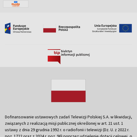
Dofinansowanie ustawowych zadań Telewizji Polskiej S.A. w likwidacji,
związanych z realizacją misji publicznej określonej w art. 21 ust. 1
ustawy z dnia 29 grudnia 1992 r. o radiofonii i telewizji (Dz. U. z 2022 r.
poz. 1722 oraz z 2024 r. poz. 96) poprzez udzielenie dotacji celowej, o