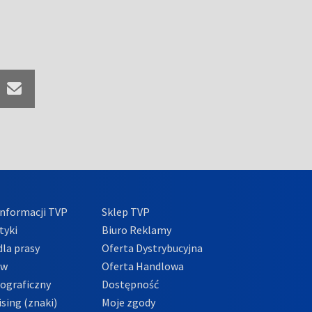
nformacji TVP
Sklep TVP
tyki
Biuro Reklamy
la prasy
Oferta Dystrybucyjna
ów
Oferta Handlowa
tograficzny
Dostępność
sing (znaki)
Moje zgody