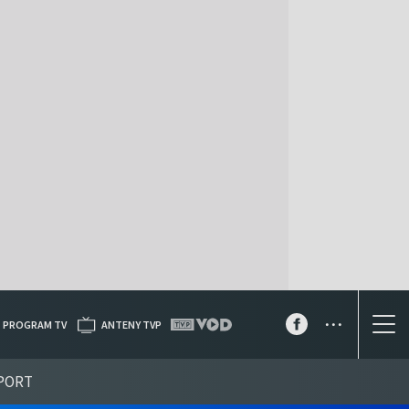
...
PROGRAM TV
ANTENY TVP
PORT