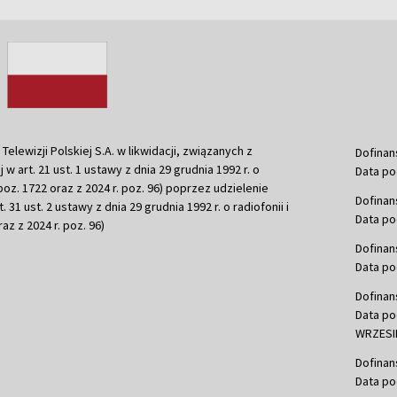
ewizji Polskiej S.A. w likwidacji, związanych z
Dofinan
j w art. 21 ust. 1 ustawy z dnia 29 grudnia 1992 r. o
Data po
r. poz. 1722 oraz z 2024 r. poz. 96) poprzez udzielenie
Dofinan
 31 ust. 2 ustawy z dnia 29 grudnia 1992 r. o radiofonii i
Data po
raz z 2024 r. poz. 96)
Dofinan
Data po
Dofinan
Data po
WRZESIE
Dofinan
Data po