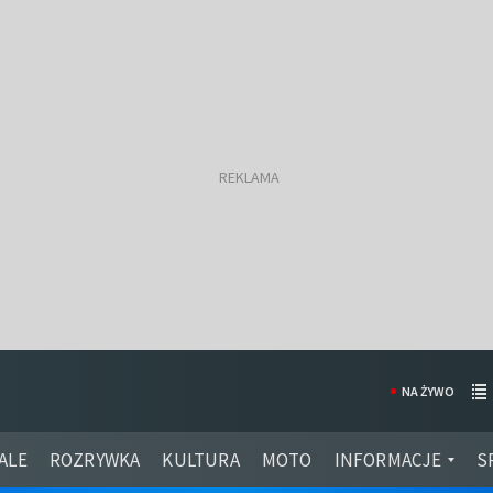
NA ŻYWO
ALE
ROZRYWKA
KULTURA
MOTO
INFORMACJE
S