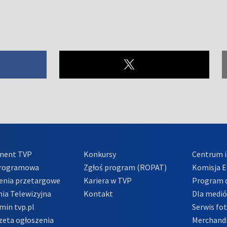
ment TVP
Konkursy
Centrum i
Programowa
Zgłoś program (ROPAT)
Komisja E
enia przetargowe
Kariera w TVP
Program d
ia Telewizyjna
Kontakt
Dla medi
min tvp.pl
Serwis fo
zeta ogłoszenia
Merchandi