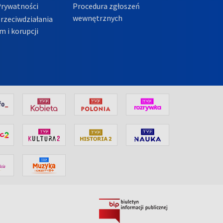
Prywatności
Procedura zgłoszeń
wewnętrznych
przeciwdziałania
m i korupcji