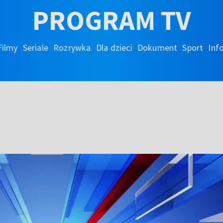
PROGRAM TV
Filmy
Seriale
Rozrywka
Dla dzieci
Dokument
Sport
Inf