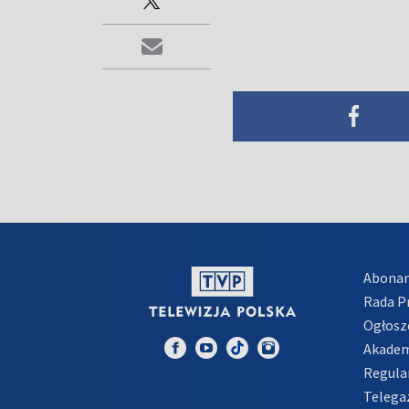
Abona
Rada 
Ogłosz
Akadem
Regula
Telega