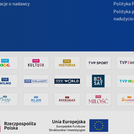
acje o nadawcy
Polityka 
Polityka 
nadużycio