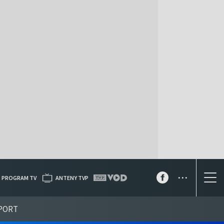
...
PROGRAM TV
ANTENY TVP
PORT