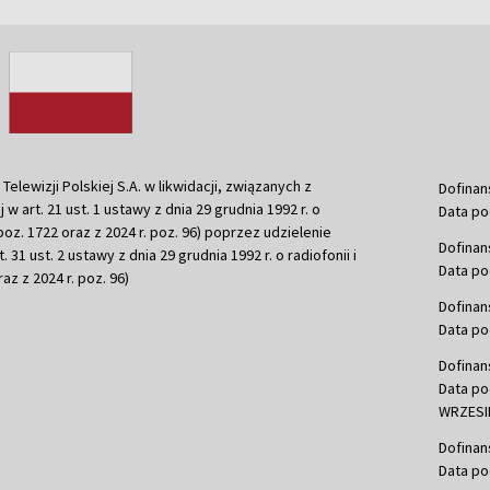
ewizji Polskiej S.A. w likwidacji, związanych z
Dofinan
j w art. 21 ust. 1 ustawy z dnia 29 grudnia 1992 r. o
Data po
r. poz. 1722 oraz z 2024 r. poz. 96) poprzez udzielenie
Dofinan
 31 ust. 2 ustawy z dnia 29 grudnia 1992 r. o radiofonii i
Data po
raz z 2024 r. poz. 96)
Dofinan
Data po
Dofinan
Data po
WRZESIE
Dofinan
Data po