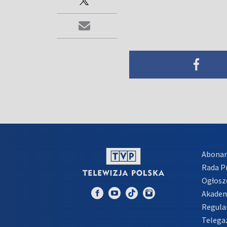
Abona
Rada 
Ogłosz
Akadem
Regula
Telega