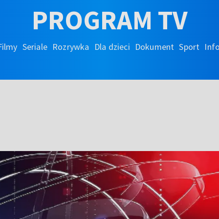
PROGRAM TV
Filmy
Seriale
Rozrywka
Dla dzieci
Dokument
Sport
Inf