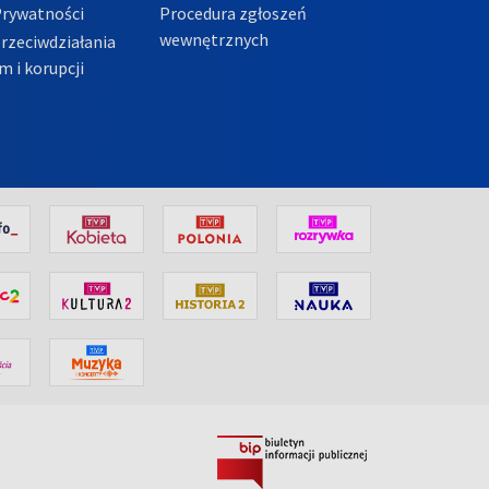
Prywatności
Procedura zgłoszeń
wewnętrznych
przeciwdziałania
m i korupcji