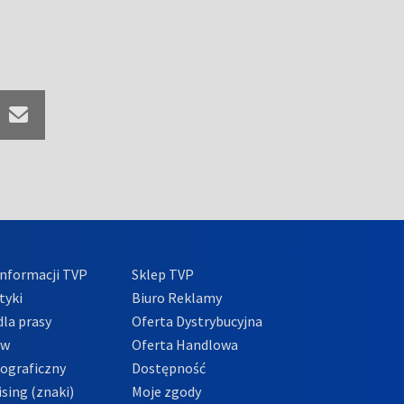
nformacji TVP
Sklep TVP
tyki
Biuro Reklamy
la prasy
Oferta Dystrybucyjna
ów
Oferta Handlowa
tograficzny
Dostępność
sing (znaki)
Moje zgody