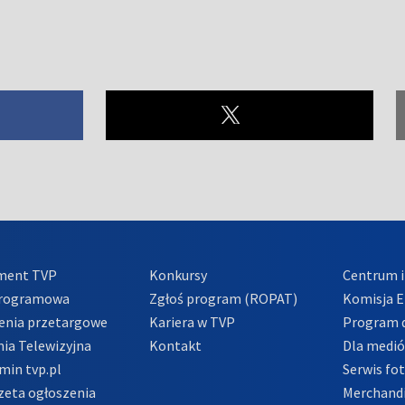
ment TVP
Konkursy
Centrum i
Programowa
Zgłoś program (ROPAT)
Komisja E
enia przetargowe
Kariera w TVP
Program d
ia Telewizyjna
Kontakt
Dla medi
min tvp.pl
Serwis fo
zeta ogłoszenia
Merchandi