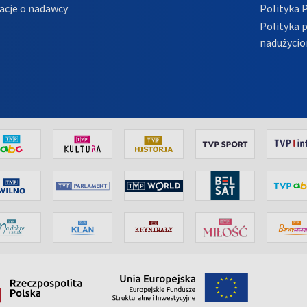
acje o nadawcy
Polityka 
Polityka 
nadużycio