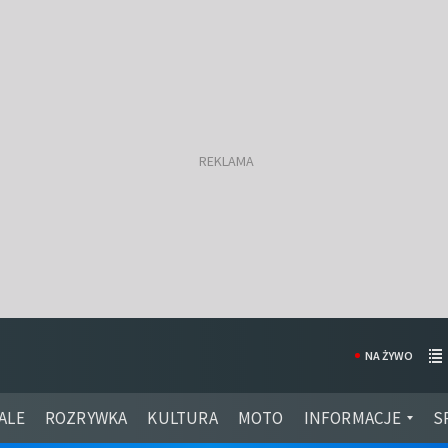
NA ŻYWO
ALE
ROZRYWKA
KULTURA
MOTO
INFORMACJE
S