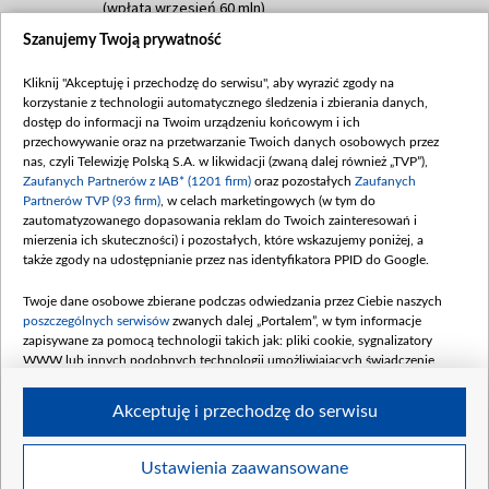
(wpłata wrzesień 60 mln)
Szanujemy Twoją prywatność
Dofinansowanie 635 783 051,21 PLN
Data podpisania umowy: WRZESIEŃ 2025
Kliknij "Akceptuję i przechodzę do serwisu", aby wyrazić zgody na
(wpłata wrzesień 100 mln, październik 350
korzystanie z technologii automatycznego śledzenia i zbierania danych,
mln, listopad 265 mln)
dostęp do informacji na Twoim urządzeniu końcowym i ich
przechowywanie oraz na przetwarzanie Twoich danych osobowych przez
Dofinansowanie 48 862 000,00 PLN
nas, czyli Telewizję Polską S.A. w likwidacji (zwaną dalej również „TVP”),
Data podpisania umowy: GRUDZIEŃ 2025
Zaufanych Partnerów z IAB* (1201 firm)
oraz pozostałych
Zaufanych
(wpłata grudzień 60,548 mln)
Partnerów TVP (93 firm)
, w celach marketingowych (w tym do
zautomatyzowanego dopasowania reklam do Twoich zainteresowań i
Dofinansowanie 900 000 000,00 PLN
mierzenia ich skuteczności) i pozostałych, które wskazujemy poniżej, a
Data podpisania umowy: LUTY 2026 (wpłata
także zgody na udostępnianie przez nas identyfikatora PPID do Google.
26 lutego 80 mln, 4 marca 370 mln,
8
kwiecień 180 mln, 7 maja 180 mln, 8
Twoje dane osobowe zbierane podczas odwiedzania przez Ciebie naszych
czerwca 90 mln)
poszczególnych serwisów
zwanych dalej „Portalem”, w tym informacje
zapisywane za pomocą technologii takich jak: pliki cookie, sygnalizatory
Dofinansowanie 250 000 000,00 PLN
WWW lub innych podobnych technologii umożliwiających świadczenie
Data podpisania umowy LIPIEC 2026 (wpłata
dopasowanych i bezpiecznych usług, personalizację treści oraz reklam,
udostępnianie funkcji mediów społecznościowych oraz analizowanie ruchu
4 sierpnia 250 mln
Akceptuję i przechodzę do serwisu
w Internecie.
Twoje dane osobowe zbierane podczas odwiedzania przez Ciebie
Ustawienia zaawansowane
poszczególnych serwisów
na Portalu, takie jak adresy IP, identyfikatory