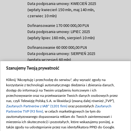
Data podpisania umowy: KWIECIEŃ 2025
(wpłaty kwiecień 150 mln, maj 140 mln,
czerwiec 10 mln)
Dofinansowanie 170 000 000,00 PLN
Data podpisania umowy: LIPIEC 2025
(wpłaty lipiec 160 mln, sierpień 10 mln)
Dofinansowanie 60 000 000,00 PLN
Data podpisania umowy: SIERPIEŃ 2025
(wpłata wrzesień 60 mln)
Szanujemy Twoją prywatność
Dofinansowanie 635 783 051,21 PLN
Data podpisania umowy: WRZESIEŃ 2025
Kliknij "Akceptuję i przechodzę do serwisu", aby wyrazić zgody na
(wpłata wrzesień 100 mln, październik 350
korzystanie z technologii automatycznego śledzenia i zbierania danych,
mln, listopad 265 mln)
dostęp do informacji na Twoim urządzeniu końcowym i ich
przechowywanie oraz na przetwarzanie Twoich danych osobowych przez
Dofinansowanie 48 862 000,00 PLN
nas, czyli Telewizję Polską S.A. w likwidacji (zwaną dalej również „TVP”),
Data podpisania umowy: GRUDZIEŃ 2025
Zaufanych Partnerów z IAB* (1201 firm)
oraz pozostałych
Zaufanych
(wpłata grudzień 60,548 mln)
Partnerów TVP (93 firm)
, w celach marketingowych (w tym do
zautomatyzowanego dopasowania reklam do Twoich zainteresowań i
Dofinansowanie 900 000 000,00 PLN
mierzenia ich skuteczności) i pozostałych, które wskazujemy poniżej, a
Data podpisania umowy: LUTY 2026 (wpłata
także zgody na udostępnianie przez nas identyfikatora PPID do Google.