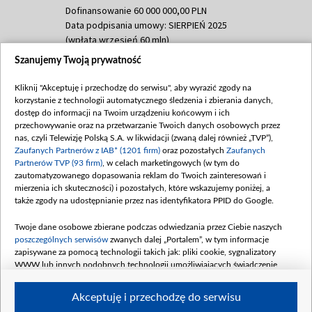
Dofinansowanie 60 000 000,00 PLN
Data podpisania umowy: SIERPIEŃ 2025
(wpłata wrzesień 60 mln)
Szanujemy Twoją prywatność
Dofinansowanie 635 783 051,21 PLN
Data podpisania umowy: WRZESIEŃ 2025
Kliknij "Akceptuję i przechodzę do serwisu", aby wyrazić zgody na
(wpłata wrzesień 100 mln, październik 350
korzystanie z technologii automatycznego śledzenia i zbierania danych,
mln, listopad 265 mln)
dostęp do informacji na Twoim urządzeniu końcowym i ich
przechowywanie oraz na przetwarzanie Twoich danych osobowych przez
Dofinansowanie 48 862 000,00 PLN
nas, czyli Telewizję Polską S.A. w likwidacji (zwaną dalej również „TVP”),
Data podpisania umowy: GRUDZIEŃ 2025
Zaufanych Partnerów z IAB* (1201 firm)
oraz pozostałych
Zaufanych
(wpłata grudzień 60,548 mln)
Partnerów TVP (93 firm)
, w celach marketingowych (w tym do
zautomatyzowanego dopasowania reklam do Twoich zainteresowań i
Dofinansowanie 900 000 000,00 PLN
mierzenia ich skuteczności) i pozostałych, które wskazujemy poniżej, a
Data podpisania umowy: LUTY 2026 (wpłata
także zgody na udostępnianie przez nas identyfikatora PPID do Google.
26 lutego 80 mln, 4 marca 370 mln,
8
kwiecień 180 mln, 7 maja 180 mln, 8
Twoje dane osobowe zbierane podczas odwiedzania przez Ciebie naszych
czerwca 90 mln)
poszczególnych serwisów
zwanych dalej „Portalem”, w tym informacje
zapisywane za pomocą technologii takich jak: pliki cookie, sygnalizatory
Dofinansowanie 250 000 000,00 PLN
WWW lub innych podobnych technologii umożliwiających świadczenie
Data podpisania umowy LIPIEC 2026 (wpłata
dopasowanych i bezpiecznych usług, personalizację treści oraz reklam,
udostępnianie funkcji mediów społecznościowych oraz analizowanie ruchu
4 sierpnia 250 mln
Akceptuję i przechodzę do serwisu
w Internecie.