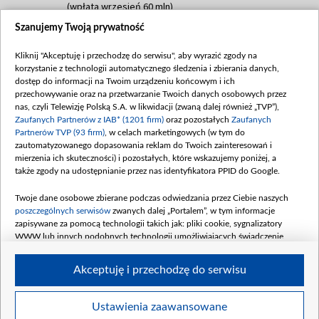
(wpłata wrzesień 60 mln)
Szanujemy Twoją prywatność
Dofinansowanie 635 783 051,21 PLN
Data podpisania umowy: WRZESIEŃ 2025
Kliknij "Akceptuję i przechodzę do serwisu", aby wyrazić zgody na
(wpłata wrzesień 100 mln, październik 350
korzystanie z technologii automatycznego śledzenia i zbierania danych,
mln, listopad 265 mln)
dostęp do informacji na Twoim urządzeniu końcowym i ich
przechowywanie oraz na przetwarzanie Twoich danych osobowych przez
Dofinansowanie 48 862 000,00 PLN
nas, czyli Telewizję Polską S.A. w likwidacji (zwaną dalej również „TVP”),
Data podpisania umowy: GRUDZIEŃ 2025
Zaufanych Partnerów z IAB* (1201 firm)
oraz pozostałych
Zaufanych
(wpłata grudzień 60,548 mln)
Partnerów TVP (93 firm)
, w celach marketingowych (w tym do
zautomatyzowanego dopasowania reklam do Twoich zainteresowań i
Dofinansowanie 900 000 000,00 PLN
mierzenia ich skuteczności) i pozostałych, które wskazujemy poniżej, a
Data podpisania umowy: LUTY 2026 (wpłata
także zgody na udostępnianie przez nas identyfikatora PPID do Google.
26 lutego 80 mln, 4 marca 370 mln,
8
kwiecień 180 mln, 7 maja 180 mln, 8
Twoje dane osobowe zbierane podczas odwiedzania przez Ciebie naszych
czerwca 90 mln)
poszczególnych serwisów
zwanych dalej „Portalem”, w tym informacje
zapisywane za pomocą technologii takich jak: pliki cookie, sygnalizatory
Dofinansowanie 250 000 000,00 PLN
WWW lub innych podobnych technologii umożliwiających świadczenie
Data podpisania umowy LIPIEC 2026 (wpłata
dopasowanych i bezpiecznych usług, personalizację treści oraz reklam,
udostępnianie funkcji mediów społecznościowych oraz analizowanie ruchu
4 sierpnia 250 mln
Akceptuję i przechodzę do serwisu
w Internecie.
Twoje dane osobowe zbierane podczas odwiedzania przez Ciebie
Ustawienia zaawansowane
poszczególnych serwisów
na Portalu, takie jak adresy IP, identyfikatory