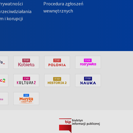
Prywatności
Procedura zgłoszeń
wewnętrznych
przeciwdziałania
m i korupcji