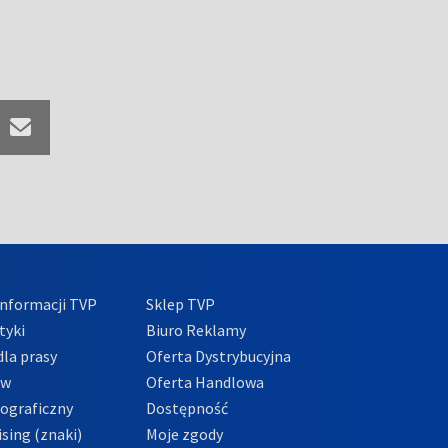
nformacji TVP
Sklep TVP
tyki
Biuro Reklamy
la prasy
Oferta Dystrybucyjna
ów
Oferta Handlowa
tograficzny
Dostępność
sing (znaki)
Moje zgody