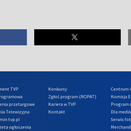
ment TVP
Konkursy
Centrum i
Programowa
Zgłoś program (ROPAT)
Komisja E
enia przetargowe
Kariera w TVP
Program d
ia Telewizyjna
Kontakt
Dla medi
min tvp.pl
Serwis fo
zeta ogłoszenia
Merchandi