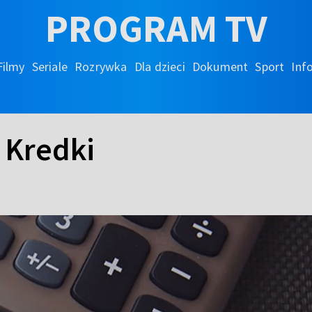
PROGRAM TV
Filmy
Seriale
Rozrywka
Dla dzieci
Dokument
Sport
Inf
 Kredki