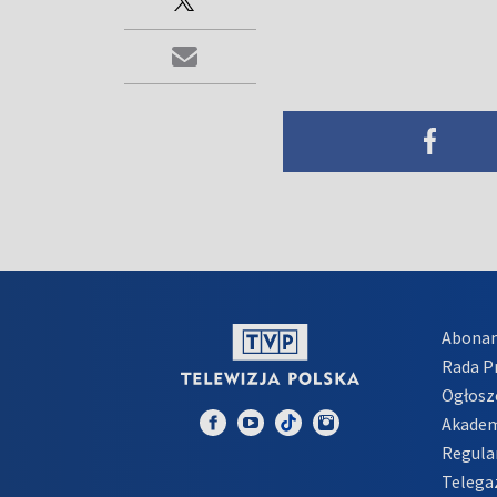
Abona
Rada 
Ogłosz
Akadem
Regula
Telega