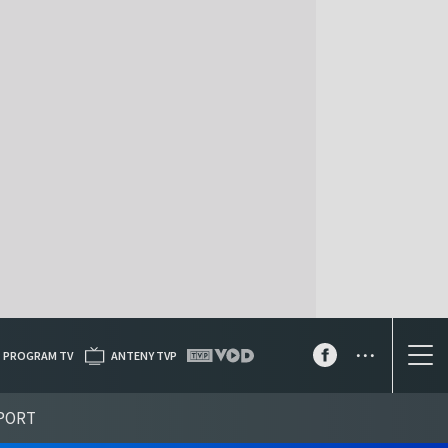
...
PROGRAM TV
ANTENY TVP
PORT