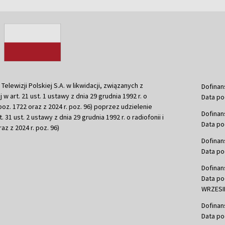
ewizji Polskiej S.A. w likwidacji, związanych z
Dofinan
j w art. 21 ust. 1 ustawy z dnia 29 grudnia 1992 r. o
Data po
r. poz. 1722 oraz z 2024 r. poz. 96) poprzez udzielenie
Dofinan
 31 ust. 2 ustawy z dnia 29 grudnia 1992 r. o radiofonii i
Data po
raz z 2024 r. poz. 96)
Dofinan
Data po
Dofinan
Data po
WRZESIE
Dofinan
Data po