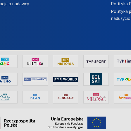
acje o nadawcy
Polityka 
Polityka 
nadużycio