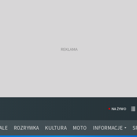
NA ŻYWO
ALE
ROZRYWKA
KULTURA
MOTO
INFORMACJE
S