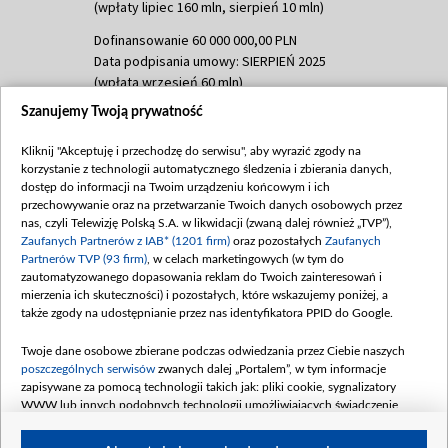
(wpłaty lipiec 160 mln, sierpień 10 mln)
Dofinansowanie 60 000 000,00 PLN
Data podpisania umowy: SIERPIEŃ 2025
(wpłata wrzesień 60 mln)
Szanujemy Twoją prywatność
Dofinansowanie 635 783 051,21 PLN
Data podpisania umowy: WRZESIEŃ 2025
Kliknij "Akceptuję i przechodzę do serwisu", aby wyrazić zgody na
(wpłata wrzesień 100 mln, październik 350
korzystanie z technologii automatycznego śledzenia i zbierania danych,
mln, listopad 265 mln)
dostęp do informacji na Twoim urządzeniu końcowym i ich
przechowywanie oraz na przetwarzanie Twoich danych osobowych przez
Dofinansowanie 48 862 000,00 PLN
nas, czyli Telewizję Polską S.A. w likwidacji (zwaną dalej również „TVP”),
Data podpisania umowy: GRUDZIEŃ 2025
Zaufanych Partnerów z IAB* (1201 firm)
oraz pozostałych
Zaufanych
(wpłata grudzień 60,548 mln)
Partnerów TVP (93 firm)
, w celach marketingowych (w tym do
zautomatyzowanego dopasowania reklam do Twoich zainteresowań i
Dofinansowanie 900 000 000,00 PLN
mierzenia ich skuteczności) i pozostałych, które wskazujemy poniżej, a
Data podpisania umowy: LUTY 2026 (wpłata
także zgody na udostępnianie przez nas identyfikatora PPID do Google.
26 lutego 80 mln, 4 marca 370 mln,
8
kwiecień 180 mln, 7 maja 180 mln, 8
Twoje dane osobowe zbierane podczas odwiedzania przez Ciebie naszych
czerwca 90 mln)
poszczególnych serwisów
zwanych dalej „Portalem”, w tym informacje
zapisywane za pomocą technologii takich jak: pliki cookie, sygnalizatory
Dofinansowanie 250 000 000,00 PLN
WWW lub innych podobnych technologii umożliwiających świadczenie
Data podpisania umowy LIPIEC 2026 (wpłata
dopasowanych i bezpiecznych usług, personalizację treści oraz reklam,
udostępnianie funkcji mediów społecznościowych oraz analizowanie ruchu
4 sierpnia 250 mln