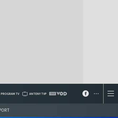
...
PROGRAM TV
ANTENY TVP
PORT