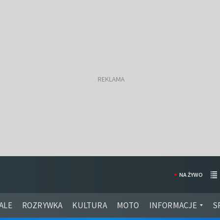
NA ŻYWO
ALE
ROZRYWKA
KULTURA
MOTO
INFORMACJE
S