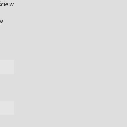
ście w
 w