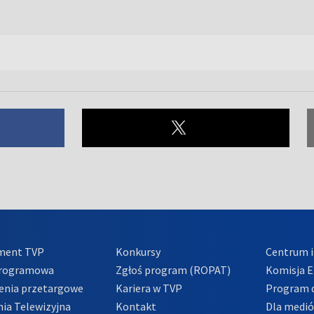
ment TVP
Konkursy
Centrum i
Programowa
Zgłoś program (ROPAT)
Komisja E
enia przetargowe
Kariera w TVP
Program d
ia Telewizyjna
Kontakt
Dla medi