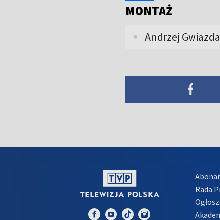
MONTAŻ
Andrzej Gwiazda
Abona
Rada 
Ogłosz
Akadem