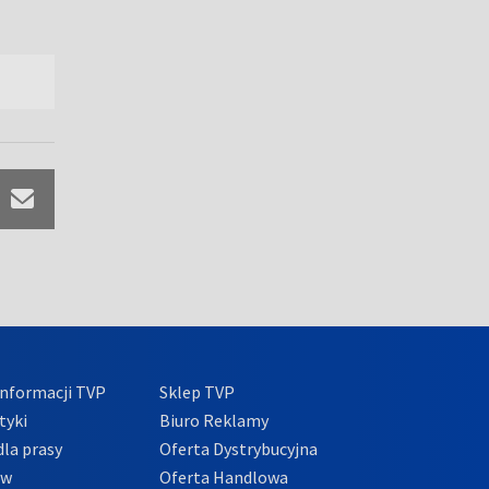
nformacji TVP
Sklep TVP
tyki
Biuro Reklamy
la prasy
Oferta Dystrybucyjna
ów
Oferta Handlowa