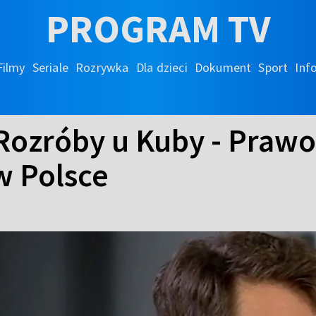
PROGRAM TV
Filmy
Seriale
Rozrywka
Dla dzieci
Dokument
Sport
Inf
Rozróby u Kuby - Prawo
w Polsce