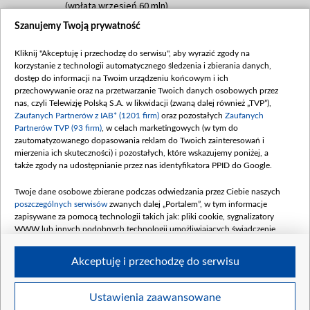
(wpłata wrzesień 60 mln)
Szanujemy Twoją prywatność
Dofinansowanie 635 783 051,21 PLN
Data podpisania umowy: WRZESIEŃ 2025
Kliknij "Akceptuję i przechodzę do serwisu", aby wyrazić zgody na
(wpłata wrzesień 100 mln, październik 350
korzystanie z technologii automatycznego śledzenia i zbierania danych,
mln, listopad 265 mln)
dostęp do informacji na Twoim urządzeniu końcowym i ich
przechowywanie oraz na przetwarzanie Twoich danych osobowych przez
Dofinansowanie 48 862 000,00 PLN
nas, czyli Telewizję Polską S.A. w likwidacji (zwaną dalej również „TVP”),
Data podpisania umowy: GRUDZIEŃ 2025
Zaufanych Partnerów z IAB* (1201 firm)
oraz pozostałych
Zaufanych
(wpłata grudzień 60,548 mln)
Partnerów TVP (93 firm)
, w celach marketingowych (w tym do
zautomatyzowanego dopasowania reklam do Twoich zainteresowań i
Dofinansowanie 900 000 000,00 PLN
mierzenia ich skuteczności) i pozostałych, które wskazujemy poniżej, a
Data podpisania umowy: LUTY 2026 (wpłata
także zgody na udostępnianie przez nas identyfikatora PPID do Google.
26 lutego 80 mln, 4 marca 370 mln,
8
kwiecień 180 mln, 7 maja 180 mln, 8
Twoje dane osobowe zbierane podczas odwiedzania przez Ciebie naszych
czerwca 90 mln)
poszczególnych serwisów
zwanych dalej „Portalem”, w tym informacje
zapisywane za pomocą technologii takich jak: pliki cookie, sygnalizatory
Dofinansowanie 250 000 000,00 PLN
WWW lub innych podobnych technologii umożliwiających świadczenie
Data podpisania umowy LIPIEC 2026 (wpłata
dopasowanych i bezpiecznych usług, personalizację treści oraz reklam,
udostępnianie funkcji mediów społecznościowych oraz analizowanie ruchu
4 sierpnia 250 mln
Akceptuję i przechodzę do serwisu
w Internecie.
Twoje dane osobowe zbierane podczas odwiedzania przez Ciebie
Ustawienia zaawansowane
poszczególnych serwisów
na Portalu, takie jak adresy IP, identyfikatory